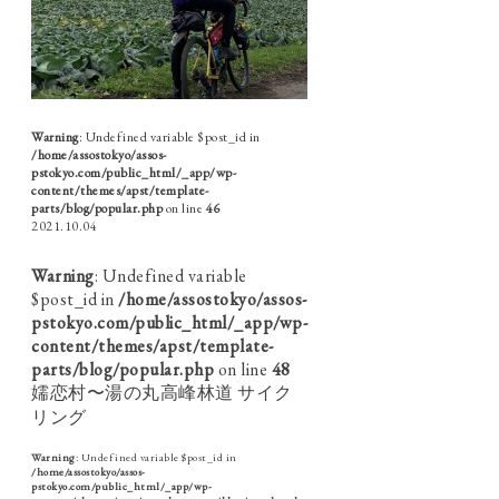
Warning
: Undefined variable $post_id in
/home/assostokyo/assos-
pstokyo.com/public_html/_app/wp-
content/themes/apst/template-
parts/blog/popular.php
on line
46
2021.10.04
Warning
: Undefined variable
$post_id in
/home/assostokyo/assos-
pstokyo.com/public_html/_app/wp-
content/themes/apst/template-
parts/blog/popular.php
on line
48
嬬恋村〜湯の丸高峰林道 サイク
リング
Warning
: Undefined variable $post_id in
/home/assostokyo/assos-
pstokyo.com/public_html/_app/wp-