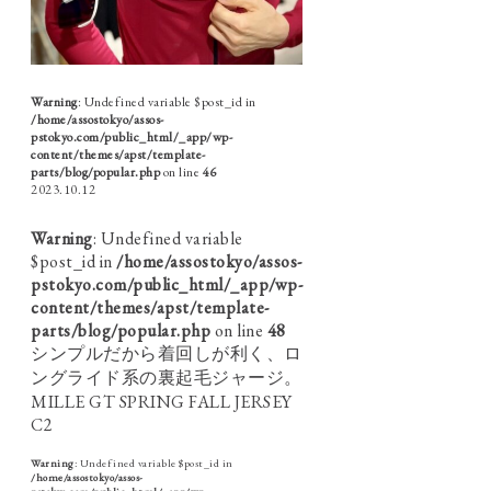
Warning
: Undefined variable $post_id in
/home/assostokyo/assos-
pstokyo.com/public_html/_app/wp-
content/themes/apst/template-
parts/blog/popular.php
on line
46
2023.10.12
Warning
: Undefined variable
$post_id in
/home/assostokyo/assos-
pstokyo.com/public_html/_app/wp-
content/themes/apst/template-
parts/blog/popular.php
on line
48
シンプルだから着回しが利く、ロ
ングライド系の裏起毛ジャージ。
MILLE GT SPRING FALL JERSEY
C2
Warning
: Undefined variable $post_id in
/home/assostokyo/assos-