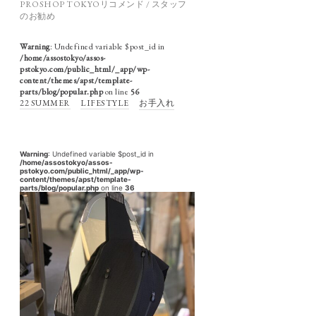
PROSHOP TOKYOリコメンド / スタッフ
のお勧め
Warning
: Undefined variable $post_id in
/home/assostokyo/assos-
pstokyo.com/public_html/_app/wp-
content/themes/apst/template-
parts/blog/popular.php
on line
56
22 SUMMER
LIFESTYLE
お手入れ
Warning
: Undefined variable $post_id in
/home/assostokyo/assos-
pstokyo.com/public_html/_app/wp-
content/themes/apst/template-
parts/blog/popular.php
on line
36