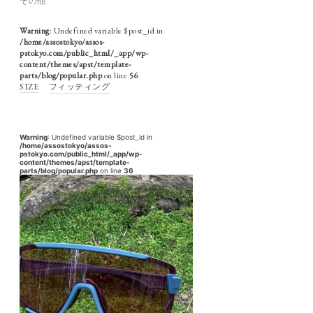
その他
Warning
: Undefined variable $post_id in
/home/assostokyo/assos-
pstokyo.com/public_html/_app/wp-
content/themes/apst/template-
parts/blog/popular.php
on line
56
SIZE
フィッティング
Warning
: Undefined variable $post_id in
/home/assostokyo/assos-
pstokyo.com/public_html/_app/wp-
content/themes/apst/template-
parts/blog/popular.php
on line
36