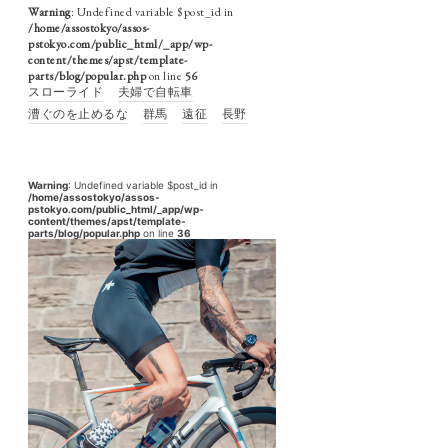
Warning
: Undefined variable $post_id in
/home/assostokyo/assos-
pstokyo.com/public_html/_app/wp-
content/themes/apst/template-
parts/blog/popular.php
on line
56
スローライド
夫婦で自転車
漕ぐのを止めるな
群馬
遠征
長野
Warning
: Undefined variable $post_id in
/home/assostokyo/assos-
pstokyo.com/public_html/_app/wp-
content/themes/apst/template-
parts/blog/popular.php
on line
36