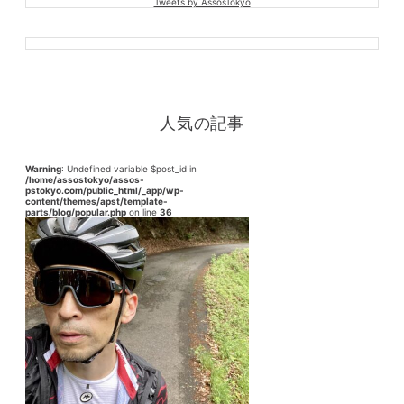
Tweets by AssosTokyo
人気の記事
Warning
: Undefined variable $post_id in
/home/assostokyo/assos-
pstokyo.com/public_html/_app/wp-
content/themes/apst/template-
parts/blog/popular.php
on line
36