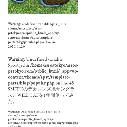
Warning
: Undefined variable $post_id in
/home/assostokyo/assos-
pstokyo.com/public_html/_app/wp-
content/themes/apst/template-
parts/blog/popular.php
on line
46
2020.01.20
Warning
: Undefined variable
$post_id in
/home/assostokyo/assos-
pstokyo.com/public_html/_app/wp-
content/themes/apst/template-
parts/blog/popular.php
on line
48
SMITHのデカレンズ系サングラ
ス、WILDCATを1年間使ってみ
た。
Warning
: Undefined variable $post_id in
/home/assostokyo/assos-
pstokyo.com/public_html/_app/wp-
content/themes/apst/template-parts/blog/popular.php
on line
50