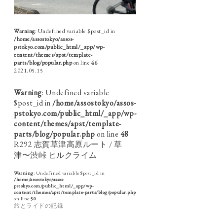
Warning
: Undefined variable $post_id in
/home/assostokyo/assos-
pstokyo.com/public_html/_app/wp-
content/themes/apst/template-
parts/blog/popular.php
on line
46
2021.05.15
Warning
: Undefined variable
$post_id in
/home/assostokyo/assos-
pstokyo.com/public_html/_app/wp-
content/themes/apst/template-
parts/blog/popular.php
on line
48
R292 志賀草津高原ルート / 草
津〜渋峠 ヒルクライム
Warning
: Undefined variable $post_id in
/home/assostokyo/assos-
pstokyo.com/public_html/_app/wp-
content/themes/apst/template-parts/blog/popular.php
on line
50
旅とライドの記録