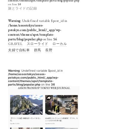
content/themes/apst/template-parts/blog/popular.php
on line
50
旅とライドの記録
Warning
: Undefined variable $post_id in
/home/assostokyo/assos-
pstokyo.com/public_html/_app/wp-
content/themes/apst/template-
parts/blog/popular.php
on line
56
GRAVEL
スローライド
ローカル
夫婦で自転車
群馬
長野
Warning
: Undefined variable $post_id in
/home/assostokyo/assos-
pstokyo.com/public_html/_app/wp-
content/themes/apst/template-
parts/blog/popular.php
on line
36