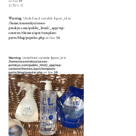
on line
50
お知らせ
Warning
: Undefined variable $post_id in
/home/assostokyo/assos-
pstokyo.com/public_html/_app/wp-
content/themes/apst/template-
parts/blog/popular.php
on line
56
Warning
: Undefined variable $post_id in
/home/assostokyo/assos-
pstokyo.com/public_html/_app/wp-
content/themes/apst/template-
parts/blog/popular.php
on line
36