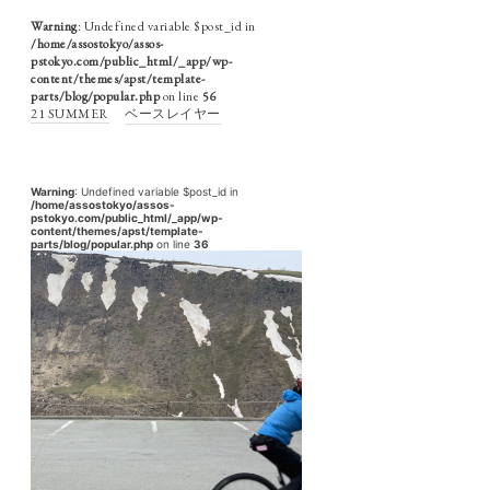
Warning
: Undefined variable $post_id in
/home/assostokyo/assos-
pstokyo.com/public_html/_app/wp-
content/themes/apst/template-
parts/blog/popular.php
on line
56
21 SUMMER
ベースレイヤー
Warning
: Undefined variable $post_id in
/home/assostokyo/assos-
pstokyo.com/public_html/_app/wp-
content/themes/apst/template-
parts/blog/popular.php
on line
36