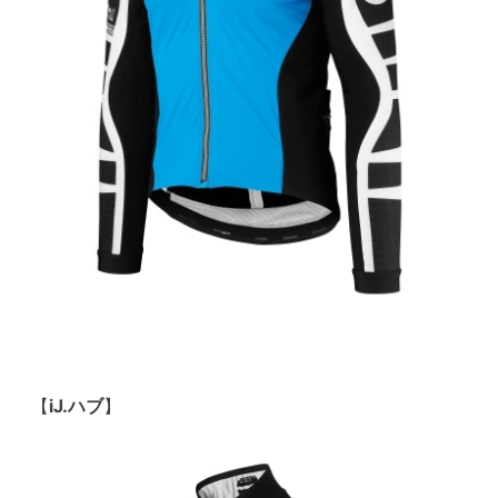
【
iJ.ハブ
】