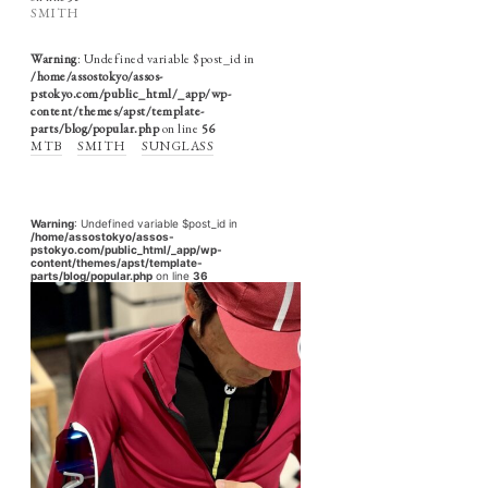
SMITH
Warning
: Undefined variable $post_id in
/home/assostokyo/assos-
pstokyo.com/public_html/_app/wp-
content/themes/apst/template-
parts/blog/popular.php
on line
56
MTB
SMITH
SUNGLASS
Warning
: Undefined variable $post_id in
/home/assostokyo/assos-
pstokyo.com/public_html/_app/wp-
content/themes/apst/template-
parts/blog/popular.php
on line
36