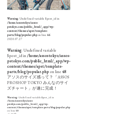
Warning
: Undefined variable $post_id in
/home/assostokyo/assos-
pstokyo.com/public_html/_app/wp-
content/themes/apst/template-
parts/blog/popular.php
on line
46
2020.07.27
Warning
: Undefined variable
$post_id in
/home/assostokyo/assos-
pstokyo.com/public_html/_app/wp-
content/themes/apst/template-
parts/blog/popular.php
on line
48
アソスのサイズ感って？「ASSOS
PROSHOP TOKYO みんなのサイ
ズチャート」が遂に完成！
Warning
: Undefined variable $post_id in
/home/assostokyo/assos-
pstokyo.com/public_html/_app/wp-
content/themes/apst/template-parts/blog/popular.php
on line
50