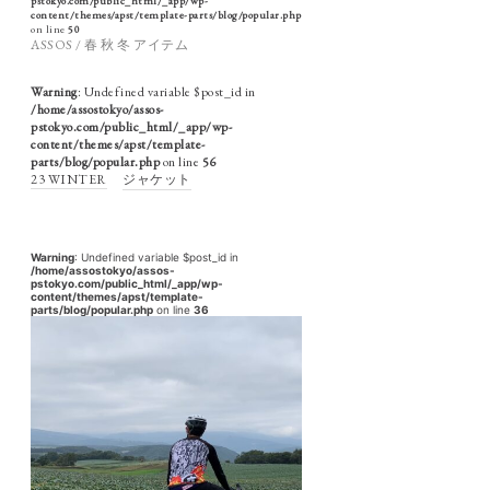
pstokyo.com/public_html/_app/wp-
content/themes/apst/template-parts/blog/popular.php
on line
50
ASSOS / 春 秋 冬 アイテム
Warning
: Undefined variable $post_id in
/home/assostokyo/assos-
pstokyo.com/public_html/_app/wp-
content/themes/apst/template-
parts/blog/popular.php
on line
56
23 WINTER
ジャケット
Warning
: Undefined variable $post_id in
/home/assostokyo/assos-
pstokyo.com/public_html/_app/wp-
content/themes/apst/template-
parts/blog/popular.php
on line
36