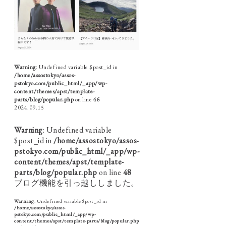
Warning
: Undefined variable $post_id in
/home/assostokyo/assos-
pstokyo.com/public_html/_app/wp-
content/themes/apst/template-
parts/blog/popular.php
on line
46
2024.09.15
Warning
: Undefined variable
$post_id in
/home/assostokyo/assos-
pstokyo.com/public_html/_app/wp-
content/themes/apst/template-
parts/blog/popular.php
on line
48
ブログ機能を引っ越ししました。
Warning
: Undefined variable $post_id in
/home/assostokyo/assos-
pstokyo.com/public_html/_app/wp-
content/themes/apst/template-parts/blog/popular.php