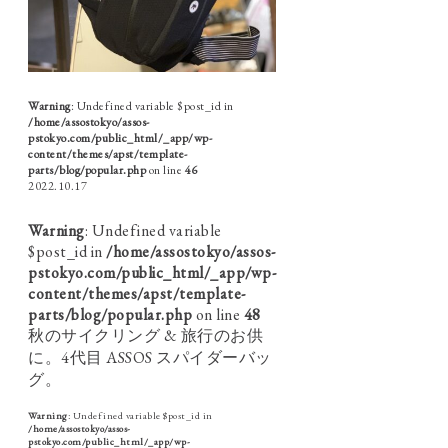
Warning
: Undefined variable $post_id in
/home/assostokyo/assos-
pstokyo.com/public_html/_app/wp-
content/themes/apst/template-
parts/blog/popular.php
on line
46
2022.10.17
Warning
: Undefined variable
$post_id in
/home/assostokyo/assos-
pstokyo.com/public_html/_app/wp-
content/themes/apst/template-
parts/blog/popular.php
on line
48
秋のサイクリング & 旅行のお供
に。4代目 ASSOS スパイダーバッ
グ。
Warning
: Undefined variable $post_id in
/home/assostokyo/assos-
pstokyo.com/public_html/_app/wp-