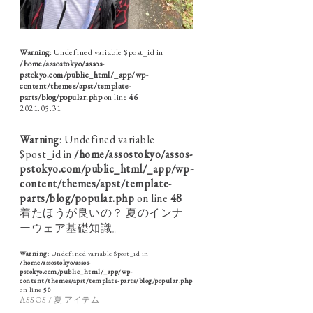
Warning
: Undefined variable $post_id in
/home/assostokyo/assos-
pstokyo.com/public_html/_app/wp-
content/themes/apst/template-
parts/blog/popular.php
on line
46
2021.05.31
Warning
: Undefined variable
$post_id in
/home/assostokyo/assos-
pstokyo.com/public_html/_app/wp-
content/themes/apst/template-
parts/blog/popular.php
on line
48
着たほうが良いの？ 夏のインナ
ーウェア基礎知識。
Warning
: Undefined variable $post_id in
/home/assostokyo/assos-
pstokyo.com/public_html/_app/wp-
content/themes/apst/template-parts/blog/popular.php
on line
50
ASSOS / 夏 アイテム