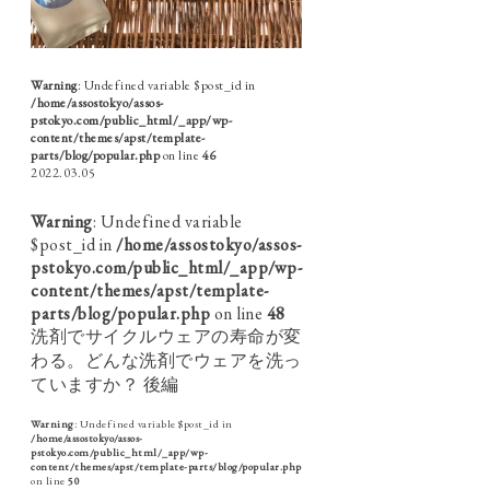
Warning
: Undefined variable $post_id in
/home/assostokyo/assos-
pstokyo.com/public_html/_app/wp-
content/themes/apst/template-
parts/blog/popular.php
on line
46
2022.03.05
Warning
: Undefined variable
$post_id in
/home/assostokyo/assos-
pstokyo.com/public_html/_app/wp-
content/themes/apst/template-
parts/blog/popular.php
on line
48
洗剤でサイクルウェアの寿命が変
わる。どんな洗剤でウェアを洗っ
ていますか？ 後編
Warning
: Undefined variable $post_id in
/home/assostokyo/assos-
pstokyo.com/public_html/_app/wp-
content/themes/apst/template-parts/blog/popular.php
on line
50