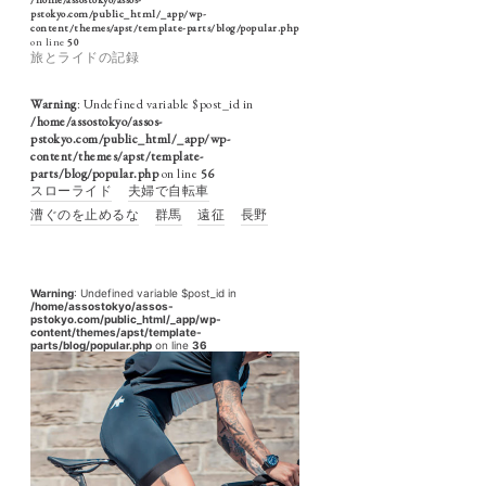
pstokyo.com/public_html/_app/wp-
content/themes/apst/template-parts/blog/popular.php
on line
50
旅とライドの記録
Warning
: Undefined variable $post_id in
/home/assostokyo/assos-
pstokyo.com/public_html/_app/wp-
content/themes/apst/template-
parts/blog/popular.php
on line
56
スローライド
夫婦で自転車
漕ぐのを止めるな
群馬
遠征
長野
Warning
: Undefined variable $post_id in
/home/assostokyo/assos-
pstokyo.com/public_html/_app/wp-
content/themes/apst/template-
parts/blog/popular.php
on line
36