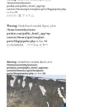
/home/assostokyo/assos-
pstokyo.com/public_html/_app/wp-
content/themes/apst/template-parts/blog/popular.php
on line
50
ASSOS / 夏 アイテム
Warning
: Undefined variable $post_id in
/home/assostokyo/assos-
pstokyo.com/public_html/_app/wp-
content/themes/apst/template-
parts/blog/popular.php
on line
56
21 SUMMER
ベースレイヤー
Warning
: Undefined variable $post_id in
/home/assostokyo/assos-
pstokyo.com/public_html/_app/wp-
content/themes/apst/template-
parts/blog/popular.php
on line
36