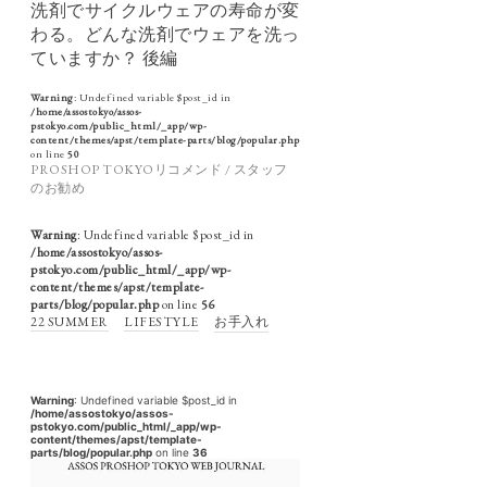
洗剤でサイクルウェアの寿命が変
わる。どんな洗剤でウェアを洗っ
ていますか？ 後編
Warning
: Undefined variable $post_id in
/home/assostokyo/assos-
pstokyo.com/public_html/_app/wp-
content/themes/apst/template-parts/blog/popular.php
on line
50
PROSHOP TOKYOリコメンド / スタッフ
のお勧め
Warning
: Undefined variable $post_id in
/home/assostokyo/assos-
pstokyo.com/public_html/_app/wp-
content/themes/apst/template-
parts/blog/popular.php
on line
56
22 SUMMER
LIFESTYLE
お手入れ
Warning
: Undefined variable $post_id in
/home/assostokyo/assos-
pstokyo.com/public_html/_app/wp-
content/themes/apst/template-
parts/blog/popular.php
on line
36