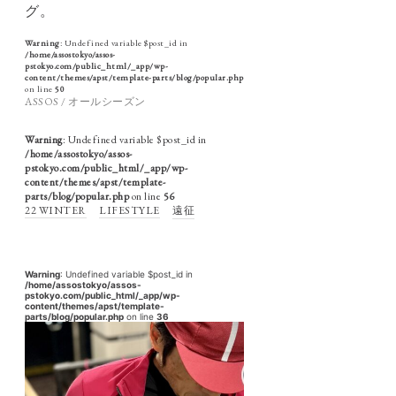
グ。
Warning
: Undefined variable $post_id in
/home/assostokyo/assos-
pstokyo.com/public_html/_app/wp-
content/themes/apst/template-parts/blog/popular.php
on line
50
ASSOS / オールシーズン
Warning
: Undefined variable $post_id in
/home/assostokyo/assos-
pstokyo.com/public_html/_app/wp-
content/themes/apst/template-
parts/blog/popular.php
on line
56
22 WINTER
LIFESTYLE
遠征
Warning
: Undefined variable $post_id in
/home/assostokyo/assos-
pstokyo.com/public_html/_app/wp-
content/themes/apst/template-
parts/blog/popular.php
on line
36