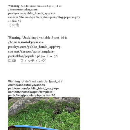
Warning
: Undefined variable $post_id in
/home/assostokyo/assos-
pstokyo.com/public_html/_app/wp-
content/themes/apst/template-parts/blog/popular.php
on line
50
その他
Warning
: Undefined variable $post_id in
/home/assostokyo/assos-
pstokyo.com/public_html/_app/wp-
content/themes/apst/template-
parts/blog/popular.php
on line
56
SIZE
フィッティング
Warning
: Undefined variable $post_id in
/home/assostokyo/assos-
pstokyo.com/public_html/_app/wp-
content/themes/apst/template-
parts/blog/popular.php
on line
36