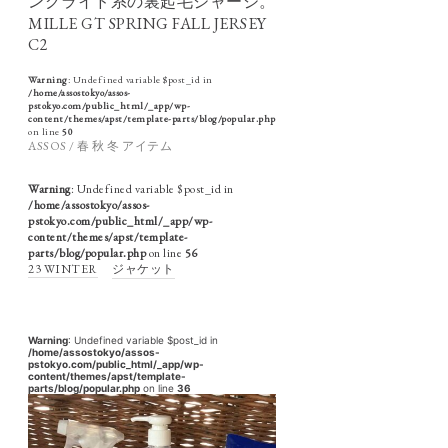
ングライド系の裏起毛ジャージ。
MILLE GT SPRING FALL JERSEY
C2
Warning
: Undefined variable $post_id in
/home/assostokyo/assos-
pstokyo.com/public_html/_app/wp-
content/themes/apst/template-parts/blog/popular.php
on line
50
ASSOS / 春 秋 冬 アイテム
Warning
: Undefined variable $post_id in
/home/assostokyo/assos-
pstokyo.com/public_html/_app/wp-
content/themes/apst/template-
parts/blog/popular.php
on line
56
23 WINTER
ジャケット
Warning
: Undefined variable $post_id in
/home/assostokyo/assos-
pstokyo.com/public_html/_app/wp-
content/themes/apst/template-
parts/blog/popular.php
on line
36