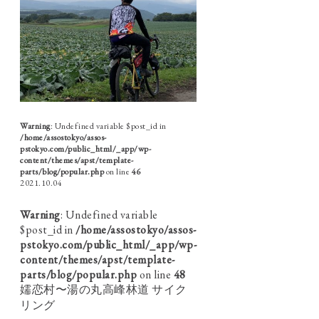
Warning
: Undefined variable $post_id in
/home/assostokyo/assos-
pstokyo.com/public_html/_app/wp-
content/themes/apst/template-
parts/blog/popular.php
on line
46
2021.10.04
Warning
: Undefined variable
$post_id in
/home/assostokyo/assos-
pstokyo.com/public_html/_app/wp-
content/themes/apst/template-
parts/blog/popular.php
on line
48
嬬恋村〜湯の丸高峰林道 サイク
リング