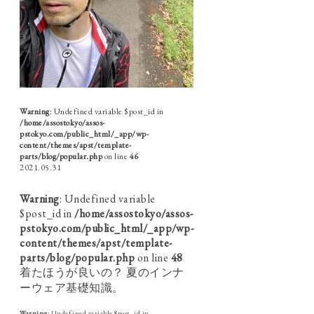
Warning
: Undefined variable $post_id in
/home/assostokyo/assos-
pstokyo.com/public_html/_app/wp-
content/themes/apst/template-
parts/blog/popular.php
on line
46
2021.05.31
Warning
: Undefined variable
$post_id in
/home/assostokyo/assos-
pstokyo.com/public_html/_app/wp-
content/themes/apst/template-
parts/blog/popular.php
on line
48
着たほうが良いの？ 夏のインナ
ーウェア基礎知識。
Warning
: Undefined variable $post_id in