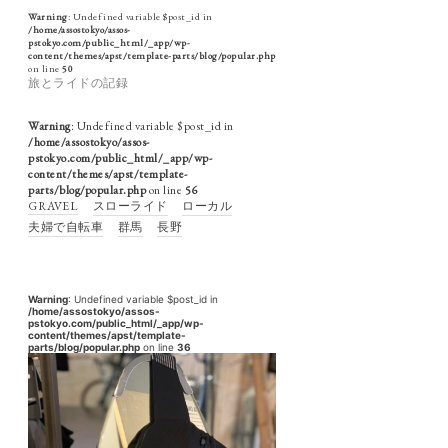
Warning
: Undefined variable $post_id in
/home/assostokyo/assos-
pstokyo.com/public_html/_app/wp-
content/themes/apst/template-parts/blog/popular.php
on line
50
旅とライドの記録
Warning
: Undefined variable $post_id in
/home/assostokyo/assos-
pstokyo.com/public_html/_app/wp-
content/themes/apst/template-
parts/blog/popular.php
on line
56
GRAVEL
スローライド
ローカル
夫婦で自転車
群馬
長野
Warning
: Undefined variable $post_id in
/home/assostokyo/assos-
pstokyo.com/public_html/_app/wp-
content/themes/apst/template-
parts/blog/popular.php
on line
36