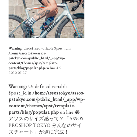
Warning
: Undefined variable $post_id in
/home/assostokyo/assos-
pstokyo.com/public_html/_app/wp-
content/themes/apst/template-
parts/blog/popular.php
on line
46
2020.07.27
Warning
: Undefined variable
$post_id in
/home/assostokyo/assos-
pstokyo.com/public_html/_app/wp-
content/themes/apst/template-
parts/blog/popular.php
on line
48
アソスのサイズ感って？「ASSOS
PROSHOP TOKYO みんなのサイ
ズチャート」が遂に完成！