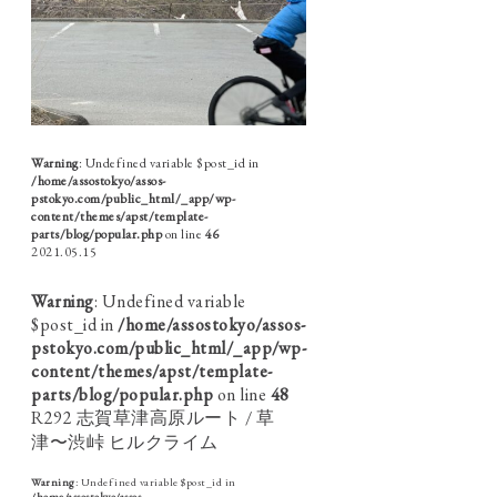
Warning
: Undefined variable $post_id in
/home/assostokyo/assos-
pstokyo.com/public_html/_app/wp-
content/themes/apst/template-
parts/blog/popular.php
on line
46
2021.05.15
Warning
: Undefined variable
$post_id in
/home/assostokyo/assos-
pstokyo.com/public_html/_app/wp-
content/themes/apst/template-
parts/blog/popular.php
on line
48
R292 志賀草津高原ルート / 草
津〜渋峠 ヒルクライム
Warning
: Undefined variable $post_id in
/home/assostokyo/assos-