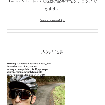
Twitter & Facebookで最新の記事情報をチェックで
きます。
Tweets by AssosTokyo
人気の記事
Warning
: Undefined variable $post_id in
/home/assostokyo/assos-
pstokyo.com/public_html/_app/wp-
content/themes/apst/template-
parts/blog/popular.php
on line
36