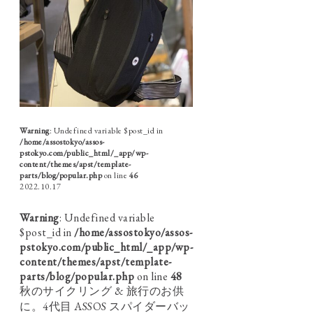
Warning
: Undefined variable $post_id in
/home/assostokyo/assos-
pstokyo.com/public_html/_app/wp-
content/themes/apst/template-
parts/blog/popular.php
on line
46
2022.10.17
Warning
: Undefined variable
$post_id in
/home/assostokyo/assos-
pstokyo.com/public_html/_app/wp-
content/themes/apst/template-
parts/blog/popular.php
on line
48
秋のサイクリング & 旅行のお供
に。4代目 ASSOS スパイダーバッ