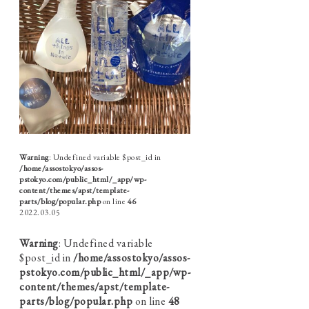
Warning
: Undefined variable $post_id in
/home/assostokyo/assos-
pstokyo.com/public_html/_app/wp-
content/themes/apst/template-
parts/blog/popular.php
on line
46
2022.03.05
Warning
: Undefined variable
$post_id in
/home/assostokyo/assos-
pstokyo.com/public_html/_app/wp-
content/themes/apst/template-
parts/blog/popular.php
on line
48