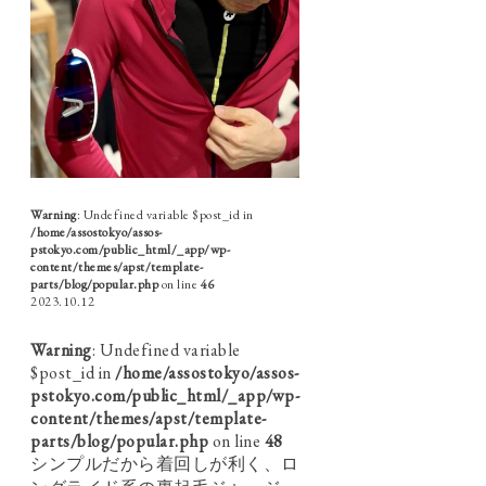
Warning
: Undefined variable $post_id in
/home/assostokyo/assos-
pstokyo.com/public_html/_app/wp-
content/themes/apst/template-
parts/blog/popular.php
on line
46
2023.10.12
Warning
: Undefined variable
$post_id in
/home/assostokyo/assos-
pstokyo.com/public_html/_app/wp-
content/themes/apst/template-
parts/blog/popular.php
on line
48
シンプルだから着回しが利く、ロ