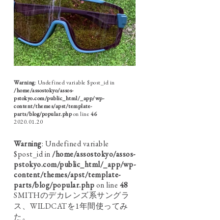
Warning
: Undefined variable $post_id in
/home/assostokyo/assos-
pstokyo.com/public_html/_app/wp-
content/themes/apst/template-
parts/blog/popular.php
on line
46
2020.01.20
Warning
: Undefined variable
$post_id in
/home/assostokyo/assos-
pstokyo.com/public_html/_app/wp-
content/themes/apst/template-
parts/blog/popular.php
on line
48
SMITHのデカレンズ系サングラ
ス、WILDCATを1年間使ってみ
た。