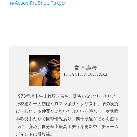
m/Assos.ProShop.Tokyo
常陸 識考
HITACHI NORITAKA
1973年埼玉生まれ埼玉育ち。誰もいないひっそりとし
た林道を一人彷徨うロマン派サイクリスト。その実態
は一緒に走る仲間がいないだけという噂も…。奥武蔵
や秩父あたりで目撃情報あり。四十歳過ぎてから筋ト
レに目覚め、自分至上最高ボディを更新中。チャーム
ポイントは腓腹筋。