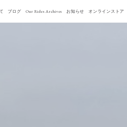
いて
ブログ
Our Rides Archives
お知らせ
オンラインストア