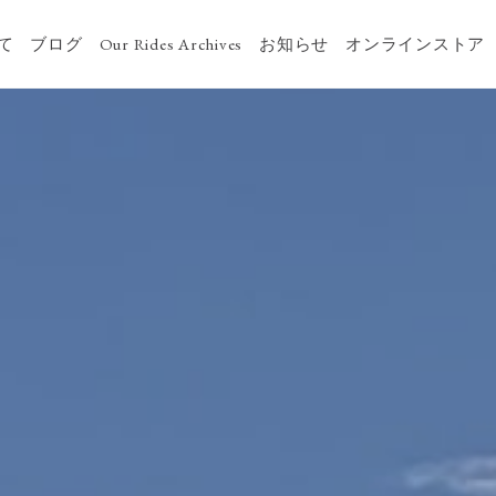
いて
ブログ
Our Rides Archives
お知らせ
オンラインストア