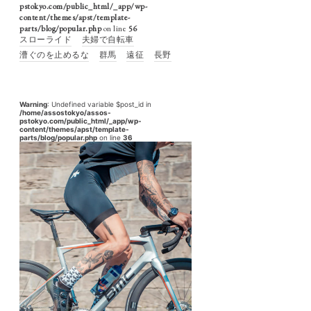
pstokyo.com/public_html/_app/wp-
content/themes/apst/template-
parts/blog/popular.php
on line
56
スローライド
夫婦で自転車
漕ぐのを止めるな
群馬
遠征
長野
Warning
: Undefined variable $post_id in
/home/assostokyo/assos-
pstokyo.com/public_html/_app/wp-
content/themes/apst/template-
parts/blog/popular.php
on line
36