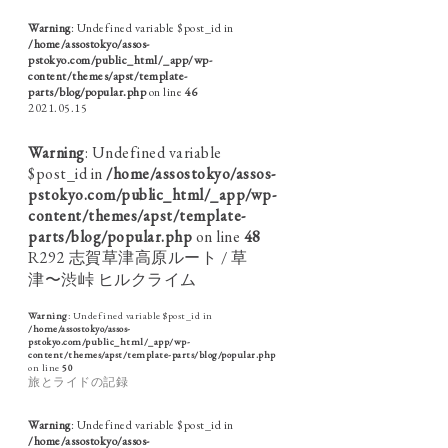
Warning
: Undefined variable $post_id in
/home/assostokyo/assos-
pstokyo.com/public_html/_app/wp-
content/themes/apst/template-
parts/blog/popular.php
on line
46
2021.05.15
Warning
: Undefined variable
$post_id in
/home/assostokyo/assos-
pstokyo.com/public_html/_app/wp-
content/themes/apst/template-
parts/blog/popular.php
on line
48
R292 志賀草津高原ルート / 草
津〜渋峠 ヒルクライム
Warning
: Undefined variable $post_id in
/home/assostokyo/assos-
pstokyo.com/public_html/_app/wp-
content/themes/apst/template-parts/blog/popular.php
on line
50
旅とライドの記録
Warning
: Undefined variable $post_id in
/home/assostokyo/assos-