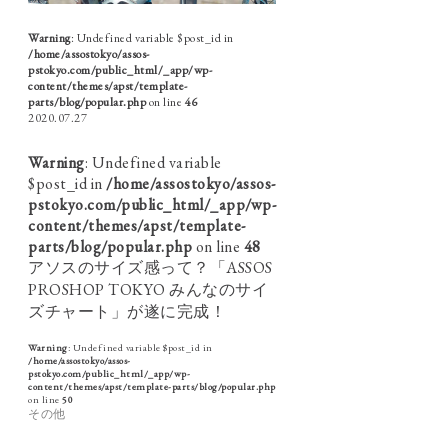
Warning
: Undefined variable $post_id in
/home/assostokyo/assos-
pstokyo.com/public_html/_app/wp-
content/themes/apst/template-
parts/blog/popular.php
on line
46
2020.07.27
Warning
: Undefined variable
$post_id in
/home/assostokyo/assos-
pstokyo.com/public_html/_app/wp-
content/themes/apst/template-
parts/blog/popular.php
on line
48
アソスのサイズ感って？「ASSOS
PROSHOP TOKYO みんなのサイ
ズチャート」が遂に完成！
Warning
: Undefined variable $post_id in
/home/assostokyo/assos-
pstokyo.com/public_html/_app/wp-
content/themes/apst/template-parts/blog/popular.php
on line
50
その他