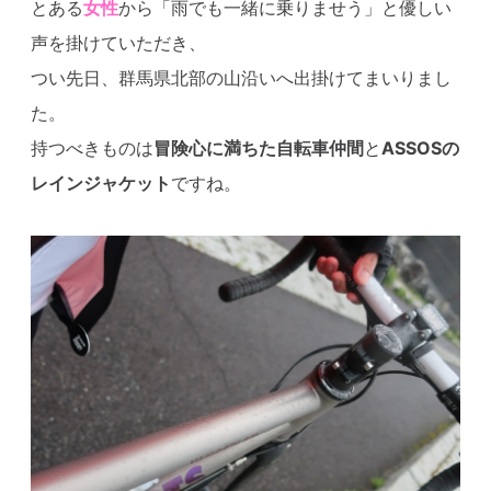
とある
女性
から「雨でも一緒に乗りませう」と優しい
声を掛けていただき、
つい先日、群馬県北部の山沿いへ出掛けてまいりまし
た。
持つべきものは
冒険心に満ちた自転車仲間
と
ASSOSの
レインジャケット
ですね。