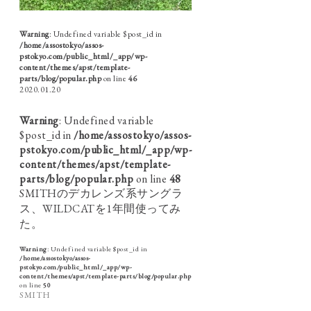
Warning
: Undefined variable $post_id in
/home/assostokyo/assos-
pstokyo.com/public_html/_app/wp-
content/themes/apst/template-
parts/blog/popular.php
on line
46
2020.01.20
Warning
: Undefined variable
$post_id in
/home/assostokyo/assos-
pstokyo.com/public_html/_app/wp-
content/themes/apst/template-
parts/blog/popular.php
on line
48
SMITHのデカレンズ系サングラ
ス、WILDCATを1年間使ってみ
た。
Warning
: Undefined variable $post_id in
/home/assostokyo/assos-
pstokyo.com/public_html/_app/wp-
content/themes/apst/template-parts/blog/popular.php
on line
50
SMITH