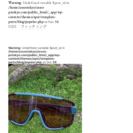
Warning
: Undefined variable $post_id in
/home/assostokyo/assos-
pstokyo.com/public_html/_app/wp-
content/themes/apst/template-
parts/blog/popular.php
on line
56
SIZE
フィッティング
Warning
: Undefined variable $post_id in
/home/assostokyo/assos-
pstokyo.com/public_html/_app/wp-
content/themes/apst/template-
parts/blog/popular.php
on line
36