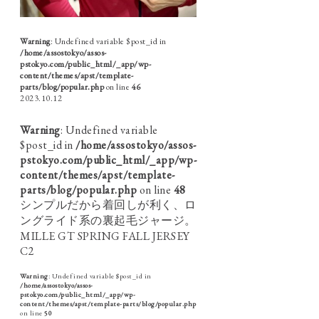
Warning
: Undefined variable $post_id in
/home/assostokyo/assos-
pstokyo.com/public_html/_app/wp-
content/themes/apst/template-
parts/blog/popular.php
on line
46
2023.10.12
Warning
: Undefined variable
$post_id in
/home/assostokyo/assos-
pstokyo.com/public_html/_app/wp-
content/themes/apst/template-
parts/blog/popular.php
on line
48
シンプルだから着回しが利く、ロ
ングライド系の裏起毛ジャージ。
MILLE GT SPRING FALL JERSEY
C2
Warning
: Undefined variable $post_id in
/home/assostokyo/assos-
pstokyo.com/public_html/_app/wp-
content/themes/apst/template-parts/blog/popular.php
on line
50