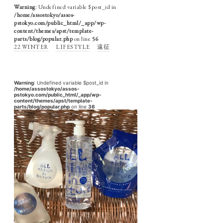
Warning
: Undefined variable $post_id in
/home/assostokyo/assos-
pstokyo.com/public_html/_app/wp-
content/themes/apst/template-
parts/blog/popular.php
on line
56
22 WINTER
LIFESTYLE
遠征
Warning
: Undefined variable $post_id in
/home/assostokyo/assos-
pstokyo.com/public_html/_app/wp-
content/themes/apst/template-
parts/blog/popular.php
on line
36