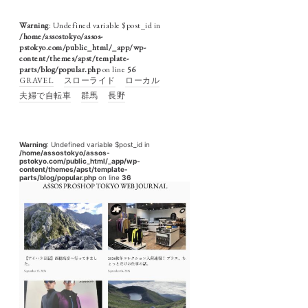
Warning
: Undefined variable $post_id in
/home/assostokyo/assos-
pstokyo.com/public_html/_app/wp-
content/themes/apst/template-
parts/blog/popular.php
on line
56
GRAVEL
スローライド
ローカル
夫婦で自転車
群馬
長野
Warning
: Undefined variable $post_id in
/home/assostokyo/assos-
pstokyo.com/public_html/_app/wp-
content/themes/apst/template-
parts/blog/popular.php
on line
36