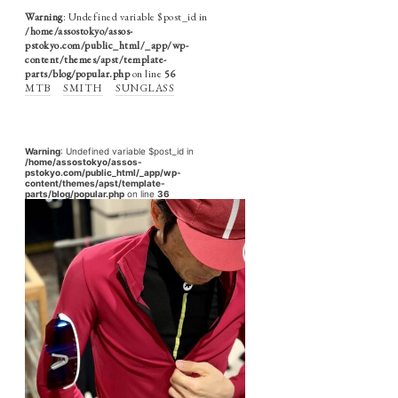
Warning
: Undefined variable $post_id in
/home/assostokyo/assos-
pstokyo.com/public_html/_app/wp-
content/themes/apst/template-
parts/blog/popular.php
on line
56
MTB
SMITH
SUNGLASS
Warning
: Undefined variable $post_id in
/home/assostokyo/assos-
pstokyo.com/public_html/_app/wp-
content/themes/apst/template-
parts/blog/popular.php
on line
36