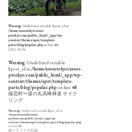
Warning
: Undefined variable $post_id in
/home/assostokyo/assos-
pstokyo.com/public_html/_app/wp-
content/themes/apst/template-
parts/blog/popular.php
on line
46
2021.10.04
Warning
: Undefined variable
$post_id in
/home/assostokyo/assos-
pstokyo.com/public_html/_app/wp-
content/themes/apst/template-
parts/blog/popular.php
on line
48
嬬恋村〜湯の丸高峰林道 サイク
リング
Warning
: Undefined variable $post_id in
/home/assostokyo/assos-
pstokyo.com/public_html/_app/wp-
content/themes/apst/template-parts/blog/popular.php
on line
50
旅とライドの記録