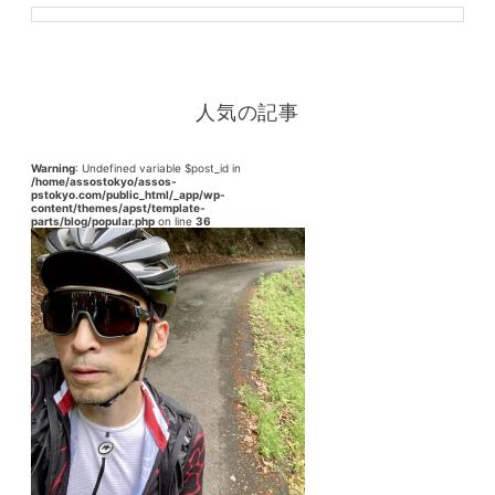
人気の記事
Warning
: Undefined variable $post_id in
/home/assostokyo/assos-
pstokyo.com/public_html/_app/wp-
content/themes/apst/template-
parts/blog/popular.php
on line
36