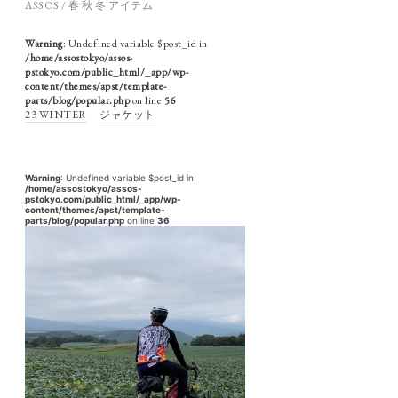
ASSOS / 春 秋 冬 アイテム
Warning
: Undefined variable $post_id in
/home/assostokyo/assos-
pstokyo.com/public_html/_app/wp-
content/themes/apst/template-
parts/blog/popular.php
on line
56
23 WINTER
ジャケット
Warning
: Undefined variable $post_id in
/home/assostokyo/assos-
pstokyo.com/public_html/_app/wp-
content/themes/apst/template-
parts/blog/popular.php
on line
36