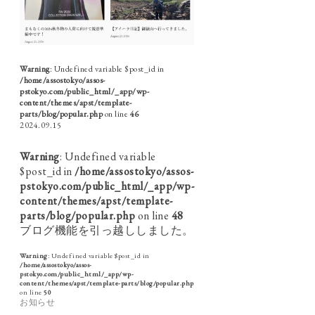
Warning
: Undefined variable $post_id in
/home/assostokyo/assos-
pstokyo.com/public_html/_app/wp-
content/themes/apst/template-
parts/blog/popular.php
on line
46
2024.09.15
Warning
: Undefined variable
$post_id in
/home/assostokyo/assos-
pstokyo.com/public_html/_app/wp-
content/themes/apst/template-
parts/blog/popular.php
on line
48
ブログ機能を引っ越ししました。
Warning
: Undefined variable $post_id in
/home/assostokyo/assos-
pstokyo.com/public_html/_app/wp-
content/themes/apst/template-parts/blog/popular.php
on line
50
お知らせ