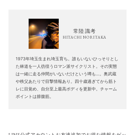
常陸 識考
HITACHI NORITAKA
1973年埼玉生まれ埼玉育ち。誰もいないひっそりとし
た林道を一人彷徨うロマン派サイクリスト。その実態
は一緒に走る仲間がいないだけという噂も…。奥武蔵
や秩父あたりで目撃情報あり。四十歳過ぎてから筋ト
レに目覚め、自分至上最高ボディを更新中。チャーム
ポイントは腓腹筋。
LINE公式アカウントお友達追加でお得な情報をゲッ