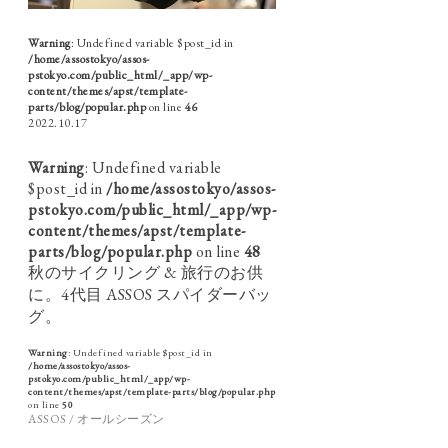
Warning
: Undefined variable $post_id in
/home/assostokyo/assos-
pstokyo.com/public_html/_app/wp-
content/themes/apst/template-
parts/blog/popular.php
on line
46
2022.10.17
Warning
: Undefined variable
$post_id in
/home/assostokyo/assos-
pstokyo.com/public_html/_app/wp-
content/themes/apst/template-
parts/blog/popular.php
on line
48
秋のサイクリング & 旅行のお供
に。4代目 ASSOS スパイダーバッ
グ。
Warning
: Undefined variable $post_id in
/home/assostokyo/assos-
pstokyo.com/public_html/_app/wp-
content/themes/apst/template-parts/blog/popular.php
on line
50
ASSOS / オールシーズン