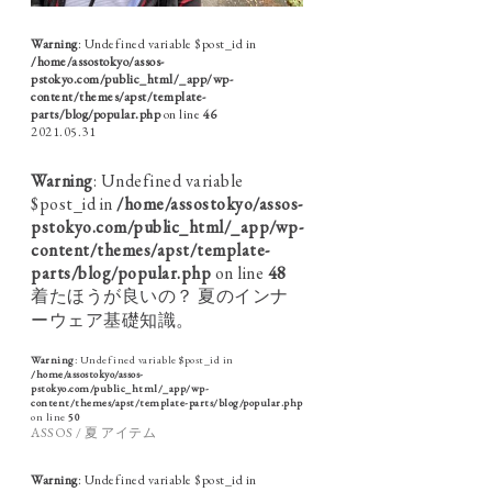
Warning
: Undefined variable $post_id in
/home/assostokyo/assos-
pstokyo.com/public_html/_app/wp-
content/themes/apst/template-
parts/blog/popular.php
on line
46
2021.05.31
Warning
: Undefined variable
$post_id in
/home/assostokyo/assos-
pstokyo.com/public_html/_app/wp-
content/themes/apst/template-
parts/blog/popular.php
on line
48
着たほうが良いの？ 夏のインナ
ーウェア基礎知識。
Warning
: Undefined variable $post_id in
/home/assostokyo/assos-
pstokyo.com/public_html/_app/wp-
content/themes/apst/template-parts/blog/popular.php
on line
50
ASSOS / 夏 アイテム
Warning
: Undefined variable $post_id in