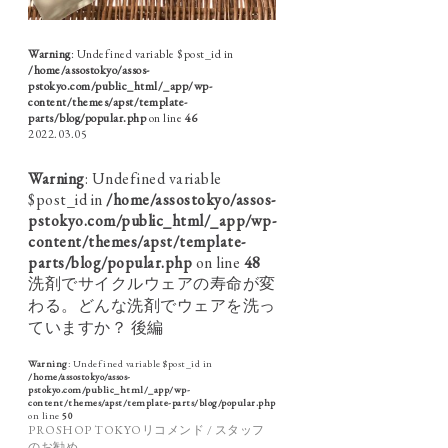
Warning
: Undefined variable $post_id in
/home/assostokyo/assos-
pstokyo.com/public_html/_app/wp-
content/themes/apst/template-
parts/blog/popular.php
on line
46
2022.03.05
Warning
: Undefined variable
$post_id in
/home/assostokyo/assos-
pstokyo.com/public_html/_app/wp-
content/themes/apst/template-
parts/blog/popular.php
on line
48
洗剤でサイクルウェアの寿命が変
わる。どんな洗剤でウェアを洗っ
ていますか？ 後編
Warning
: Undefined variable $post_id in
/home/assostokyo/assos-
pstokyo.com/public_html/_app/wp-
content/themes/apst/template-parts/blog/popular.php
on line
50
PROSHOP TOKYOリコメンド / スタッフ
のお勧め