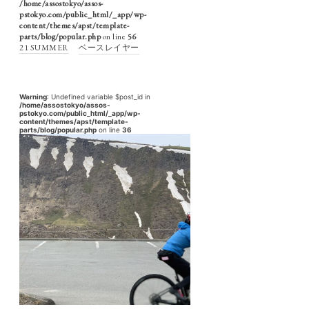
/home/assostokyo/assos-
pstokyo.com/public_html/_app/wp-
content/themes/apst/template-
parts/blog/popular.php
on line
56
21 SUMMER
ベースレイヤー
Warning
: Undefined variable $post_id in
/home/assostokyo/assos-
pstokyo.com/public_html/_app/wp-
content/themes/apst/template-
parts/blog/popular.php
on line
36