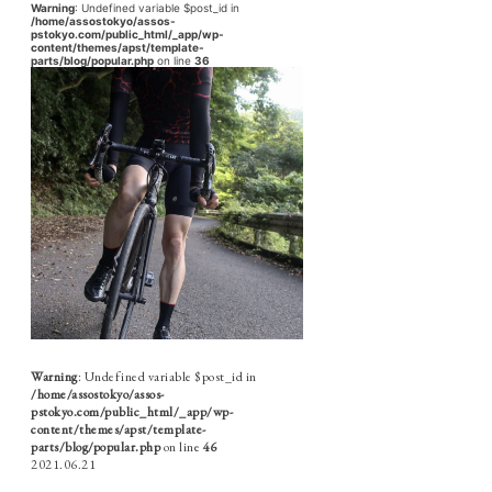
Warning
: Undefined variable $post_id in
/home/assostokyo/assos-
pstokyo.com/public_html/_app/wp-
content/themes/apst/template-
parts/blog/popular.php
on line
36
Warning
: Undefined variable $post_id in
/home/assostokyo/assos-
pstokyo.com/public_html/_app/wp-
content/themes/apst/template-
parts/blog/popular.php
on line
46
2021.06.21