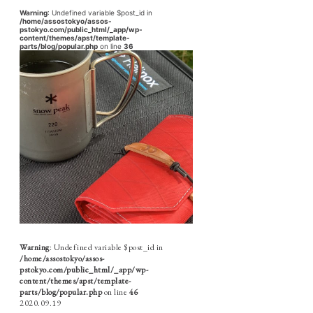
Warning
: Undefined variable $post_id in
/home/assostokyo/assos-
pstokyo.com/public_html/_app/wp-
content/themes/apst/template-
parts/blog/popular.php
on line
36
Warning
: Undefined variable $post_id in
/home/assostokyo/assos-
pstokyo.com/public_html/_app/wp-
content/themes/apst/template-
parts/blog/popular.php
on line
46
2020.09.19