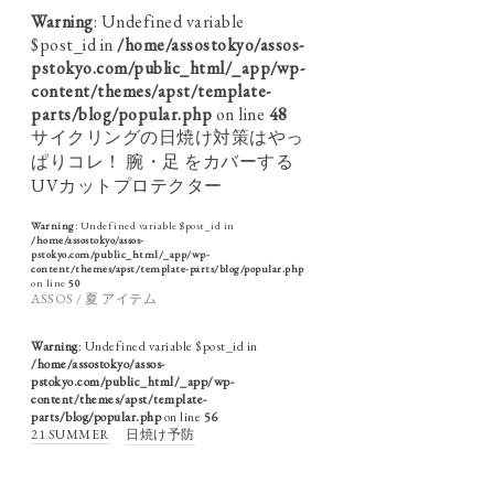
Warning
: Undefined variable
$post_id in
/home/assostokyo/assos-
pstokyo.com/public_html/_app/wp-
content/themes/apst/template-
parts/blog/popular.php
on line
48
サイクリングの日焼け対策はやっ
ぱりコレ！ 腕・足 をカバーする
UVカットプロテクター
Warning
: Undefined variable $post_id in
/home/assostokyo/assos-
pstokyo.com/public_html/_app/wp-
content/themes/apst/template-parts/blog/popular.php
on line
50
ASSOS / 夏 アイテム
Warning
: Undefined variable $post_id in
/home/assostokyo/assos-
pstokyo.com/public_html/_app/wp-
content/themes/apst/template-
parts/blog/popular.php
on line
56
21 SUMMER
日焼け予防