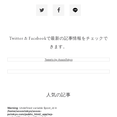
Twitter & Facebookで最新の記事情報をチェックで
きます。
Tweets by AssosTokyo
人気の記事
Warning
: Undefined variable $post_id in
/home/assostokyo/assos-
pstokyo.com/public_html/_app/wp-