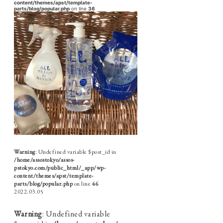
content/themes/apst/template-
parts/blog/popular.php
on line
36
Warning
: Undefined variable $post_id in
/home/assostokyo/assos-
pstokyo.com/public_html/_app/wp-
content/themes/apst/template-
parts/blog/popular.php
on line
46
2022.03.05
Warning
: Undefined variable