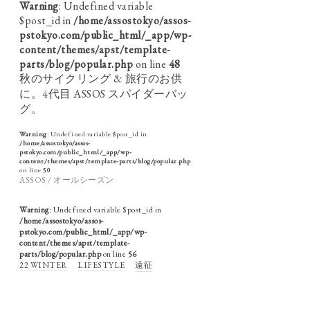
Warning
: Undefined variable
$post_id in
/home/assostokyo/assos-
pstokyo.com/public_html/_app/wp-
content/themes/apst/template-
parts/blog/popular.php
on line
48
秋のサイクリング & 旅行のお供
に。4代目 ASSOS スパイダーバッ
グ。
Warning
: Undefined variable $post_id in
/home/assostokyo/assos-
pstokyo.com/public_html/_app/wp-
content/themes/apst/template-parts/blog/popular.php
on line
50
ASSOS / オールシーズン
Warning
: Undefined variable $post_id in
/home/assostokyo/assos-
pstokyo.com/public_html/_app/wp-
content/themes/apst/template-
parts/blog/popular.php
on line
56
22 WINTER
LIFESTYLE
遠征