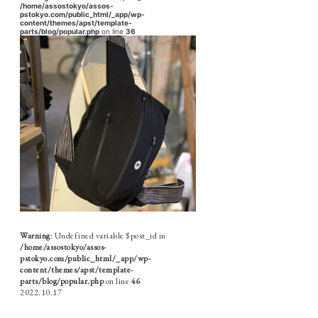
/home/assostokyo/assos-
pstokyo.com/public_html/_app/wp-
content/themes/apst/template-
parts/blog/popular.php
on line
36
Warning
: Undefined variable $post_id in
/home/assostokyo/assos-
pstokyo.com/public_html/_app/wp-
content/themes/apst/template-
parts/blog/popular.php
on line
46
2022.10.17