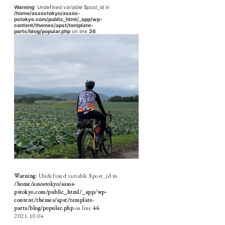
Warning
: Undefined variable $post_id in
/home/assostokyo/assos-
pstokyo.com/public_html/_app/wp-
content/themes/apst/template-
parts/blog/popular.php
on line
36
Warning
: Undefined variable $post_id in
/home/assostokyo/assos-
pstokyo.com/public_html/_app/wp-
content/themes/apst/template-
parts/blog/popular.php
on line
46
2021.10.04