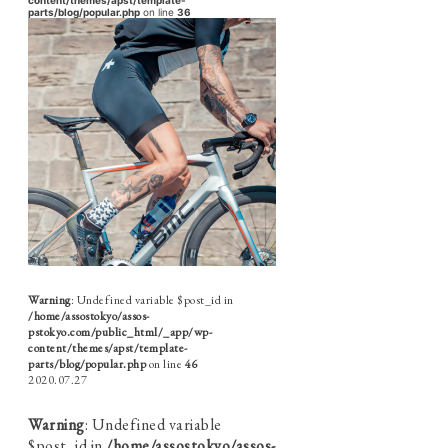
parts/blog/popular.php
on line
36
Warning
: Undefined variable $post_id in
/home/assostokyo/assos-
pstokyo.com/public_html/_app/wp-
content/themes/apst/template-
parts/blog/popular.php
on line
46
2020.07.27
Warning
: Undefined variable
$post_id in
/home/assostokyo/assos-