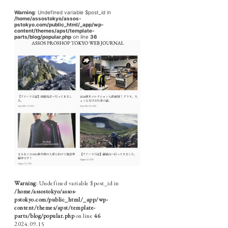
Warning
: Undefined variable $post_id in
/home/assostokyo/assos-
pstokyo.com/public_html/_app/wp-
content/themes/apst/template-
parts/blog/popular.php
on line
36
Warning
: Undefined variable $post_id in
/home/assostokyo/assos-
pstokyo.com/public_html/_app/wp-
content/themes/apst/template-
parts/blog/popular.php
on line
46
2024.09.15