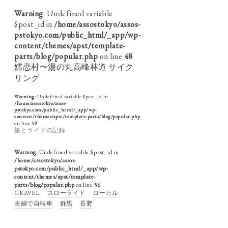
Warning
: Undefined variable
$post_id in
/home/assostokyo/assos-
pstokyo.com/public_html/_app/wp-
content/themes/apst/template-
parts/blog/popular.php
on line
48
嬬恋村〜湯の丸高峰林道 サイク
リング
Warning
: Undefined variable $post_id in
/home/assostokyo/assos-
pstokyo.com/public_html/_app/wp-
content/themes/apst/template-parts/blog/popular.php
on line
50
旅とライドの記録
Warning
: Undefined variable $post_id in
/home/assostokyo/assos-
pstokyo.com/public_html/_app/wp-
content/themes/apst/template-
parts/blog/popular.php
on line
56
GRAVEL
スローライド
ローカル
夫婦で自転車
群馬
長野