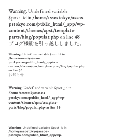
Warning
: Undefined variable
$post_id in
/home/assostokyo/assos-
pstokyo.com/public_html/_app/wp-
content/themes/apst/template-
parts/blog/popular.php
on line
48
ブログ機能を引っ越ししました。
Warning
: Undefined variable $post_id in
/home/assostokyo/assos-
pstokyo.com/public_html/_app/wp-
content/themes/apst/template-parts/blog/popular.php
on line
50
お知らせ
Warning
: Undefined variable $post_id in
/home/assostokyo/assos-
pstokyo.com/public_html/_app/wp-
content/themes/apst/template-
parts/blog/popular.php
on line
56
Warning
: Undefined variable $post_id in
/home/assostokyo/assos-
pstokyo.com/public_html/_app/wp-