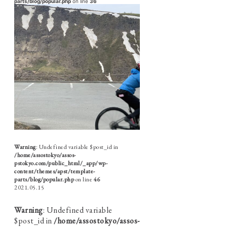
parts/blog/popular.php
on line
36
Warning
: Undefined variable $post_id in
/home/assostokyo/assos-
pstokyo.com/public_html/_app/wp-
content/themes/apst/template-
parts/blog/popular.php
on line
46
2021.05.15
Warning
: Undefined variable
$post_id in
/home/assostokyo/assos-