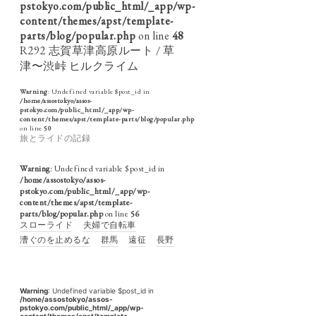
pstokyo.com/public_html/_app/wp-
content/themes/apst/template-
parts/blog/popular.php
on line
48
R292 志賀草津高原ルート / 草
津〜渋峠 ヒルクライム
Warning
: Undefined variable $post_id in
/home/assostokyo/assos-
pstokyo.com/public_html/_app/wp-
content/themes/apst/template-parts/blog/popular.php
on line
50
旅とライドの記録
Warning
: Undefined variable $post_id in
/home/assostokyo/assos-
pstokyo.com/public_html/_app/wp-
content/themes/apst/template-
parts/blog/popular.php
on line
56
スローライド
夫婦で自転車
漕ぐのを止めるな
群馬
遠征
長野
Warning
: Undefined variable $post_id in
/home/assostokyo/assos-
pstokyo.com/public_html/_app/wp-
content/themes/apst/template-