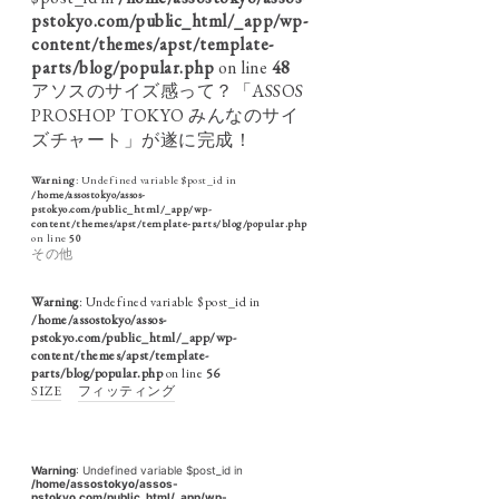
pstokyo.com/public_html/_app/wp-
content/themes/apst/template-
parts/blog/popular.php
on line
48
アソスのサイズ感って？「ASSOS
PROSHOP TOKYO みんなのサイ
ズチャート」が遂に完成！
Warning
: Undefined variable $post_id in
/home/assostokyo/assos-
pstokyo.com/public_html/_app/wp-
content/themes/apst/template-parts/blog/popular.php
on line
50
その他
Warning
: Undefined variable $post_id in
/home/assostokyo/assos-
pstokyo.com/public_html/_app/wp-
content/themes/apst/template-
parts/blog/popular.php
on line
56
SIZE
フィッティング
Warning
: Undefined variable $post_id in
/home/assostokyo/assos-
pstokyo.com/public_html/_app/wp-