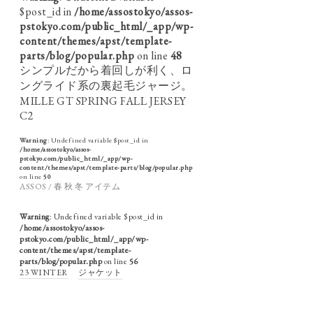
$post_id in
/home/assostokyo/assos-
pstokyo.com/public_html/_app/wp-
content/themes/apst/template-
parts/blog/popular.php
on line
48
シンプルだから着回しが利く、ロ
ングライド系の裏起毛ジャージ。
MILLE GT SPRING FALL JERSEY
C2
Warning
: Undefined variable $post_id in
/home/assostokyo/assos-
pstokyo.com/public_html/_app/wp-
content/themes/apst/template-parts/blog/popular.php
on line
50
ASSOS / 春 秋 冬 アイテム
Warning
: Undefined variable $post_id in
/home/assostokyo/assos-
pstokyo.com/public_html/_app/wp-
content/themes/apst/template-
parts/blog/popular.php
on line
56
23 WINTER
ジャケット