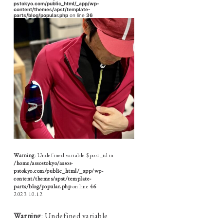
pstokyo.com/public_html/_app/wp-
content/themes/apst/template-
parts/blog/popular.php
on line
36
Warning
: Undefined variable $post_id in
/home/assostokyo/assos-
pstokyo.com/public_html/_app/wp-
content/themes/apst/template-
parts/blog/popular.php
on line
46
2023.10.12
Warning
: Undefined variable