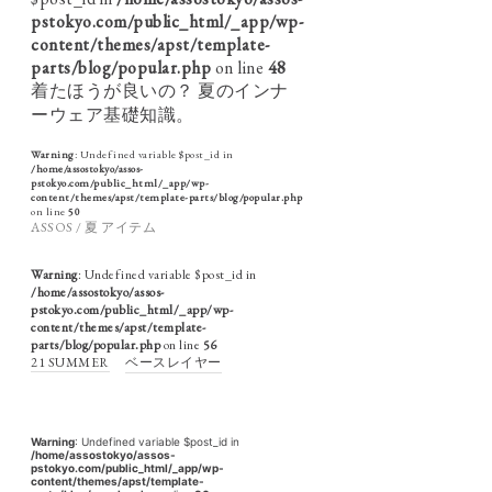
pstokyo.com/public_html/_app/wp-
content/themes/apst/template-
parts/blog/popular.php
on line
48
着たほうが良いの？ 夏のインナ
ーウェア基礎知識。
Warning
: Undefined variable $post_id in
/home/assostokyo/assos-
pstokyo.com/public_html/_app/wp-
content/themes/apst/template-parts/blog/popular.php
on line
50
ASSOS / 夏 アイテム
Warning
: Undefined variable $post_id in
/home/assostokyo/assos-
pstokyo.com/public_html/_app/wp-
content/themes/apst/template-
parts/blog/popular.php
on line
56
21 SUMMER
ベースレイヤー
Warning
: Undefined variable $post_id in
/home/assostokyo/assos-
pstokyo.com/public_html/_app/wp-
content/themes/apst/template-