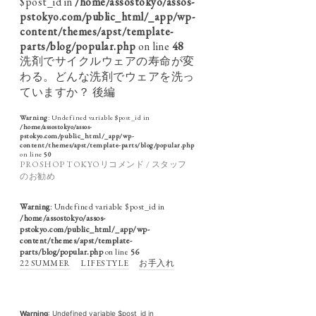
$post_id in
/home/assostokyo/assos-
pstokyo.com/public_html/_app/wp-
content/themes/apst/template-
parts/blog/popular.php
on line
48
洗剤でサイクルウェアの寿命が変
わる。どんな洗剤でウェアを洗っ
ていますか？ 後編
Warning
: Undefined variable $post_id in
/home/assostokyo/assos-
pstokyo.com/public_html/_app/wp-
content/themes/apst/template-parts/blog/popular.php
on line
50
PROSHOP TOKYOリコメンド / スタッフ
のお勧め
Warning
: Undefined variable $post_id in
/home/assostokyo/assos-
pstokyo.com/public_html/_app/wp-
content/themes/apst/template-
parts/blog/popular.php
on line
56
22 SUMMER
LIFESTYLE
お手入れ
Warning
: Undefined variable $post_id in