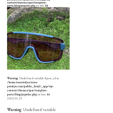
content/themes/apst/template-
parts/blog/popular.php
on line
36
Warning
: Undefined variable $post_id in
/home/assostokyo/assos-
pstokyo.com/public_html/_app/wp-
content/themes/apst/template-
parts/blog/popular.php
on line
46
2020.01.20
Warning
: Undefined variable