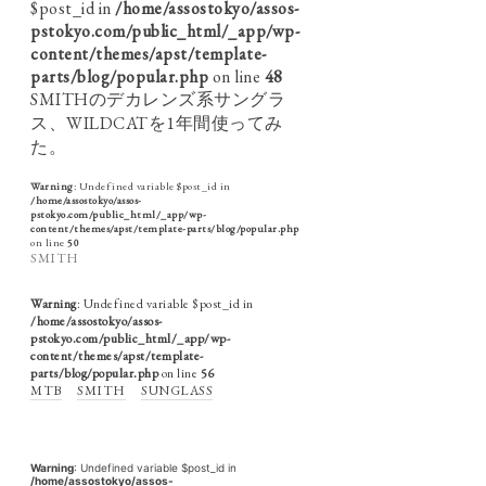
$post_id in
/home/assostokyo/assos-
pstokyo.com/public_html/_app/wp-
content/themes/apst/template-
parts/blog/popular.php
on line
48
SMITHのデカレンズ系サングラ
ス、WILDCATを1年間使ってみ
た。
Warning
: Undefined variable $post_id in
/home/assostokyo/assos-
pstokyo.com/public_html/_app/wp-
content/themes/apst/template-parts/blog/popular.php
on line
50
SMITH
Warning
: Undefined variable $post_id in
/home/assostokyo/assos-
pstokyo.com/public_html/_app/wp-
content/themes/apst/template-
parts/blog/popular.php
on line
56
MTB
SMITH
SUNGLASS
Warning
: Undefined variable $post_id in
/home/assostokyo/assos-