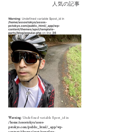
人気の記事
Warning
: Undefined variable $post_id in
/home/assostokyo/assos-
pstokyo.com/public_html/_app/wp-
content/themes/apst/template-
parts/blog/popular.php
on line
36
Warning
: Undefined variable $post_id in
/home/assostokyo/assos-
pstokyo.com/public_html/_app/wp-
content/themes/apst/template-