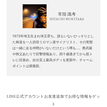
常陸 識考
HITACHI NORITAKA
1973年埼玉生まれ埼玉育ち。誰もいないひっそりとし
た林道を一人彷徨うロマン派サイクリスト。その実態
は一緒に走る仲間がいないだけという噂も…。奥武蔵
や秩父あたりで目撃情報あり。四十歳過ぎてから筋ト
レに目覚め、自分至上最高ボディを更新中。チャーム
ポイントは腓腹筋。
LINE公式アカウントお友達追加でお得な情報をゲッ
ト