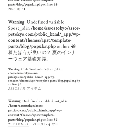
parts/blog/popular.php
on line
46
2021.05.31
Warning
: Undefined variable
$post_id in
/home/assostokyo/assos-
pstokyo.com/public_html/_app/wp-
content/themes/apst/template-
parts/blog/popular.php
on line
48
着たほうが良いの？ 夏のインナ
ーウェア基礎知識。
Warning
: Undefined variable $post_id in
/home/assostokyo/assos-
pstokyo.com/public_html/_app/wp-
content/themes/apst/template-parts/blog/popular.php
on line
50
ASSOS / 夏 アイテム
Warning
: Undefined variable $post_id in
/home/assostokyo/assos-
pstokyo.com/public_html/_app/wp-
content/themes/apst/template-
parts/blog/popular.php
on line
56
21 SUMMER
ベースレイヤー