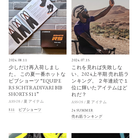
2024.08.11
2024.07.15
少しだけ再入荷しまし
これを見れば失敗しな
た。 この夏一番ホットな
い、2024上半期 売れ筋ラ
ビブショーツ “EQUIPE
ンキング。 ２年連続で１
RS SCHTRADIVARI BIB
位に輝いたアイテムはど
SHORTS S11”
れだ？
ASSOS / 夏 アイテム
ASSOS / 夏 アイテム
S11
ビブショーツ
24 SUMMER
売れ筋ランキング