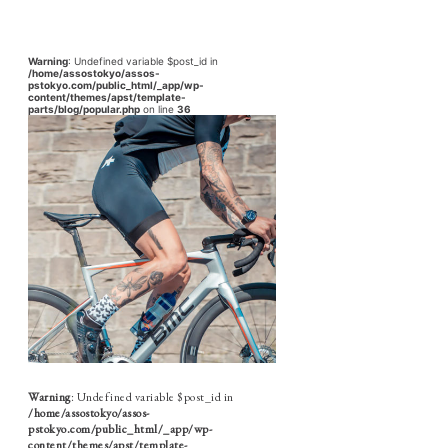
Warning
: Undefined variable $post_id in
/home/assostokyo/assos-
pstokyo.com/public_html/_app/wp-
content/themes/apst/template-
parts/blog/popular.php
on line
36
Warning
: Undefined variable $post_id in
/home/assostokyo/assos-
pstokyo.com/public_html/_app/wp-
content/themes/apst/template-