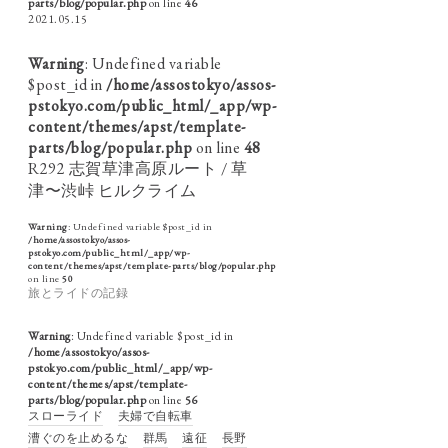
parts/blog/popular.php
on line
46
2021.05.15
Warning
: Undefined variable
$post_id in
/home/assostokyo/assos-
pstokyo.com/public_html/_app/wp-
content/themes/apst/template-
parts/blog/popular.php
on line
48
R292 志賀草津高原ルート / 草
津〜渋峠 ヒルクライム
Warning
: Undefined variable $post_id in
/home/assostokyo/assos-
pstokyo.com/public_html/_app/wp-
content/themes/apst/template-parts/blog/popular.php
on line
50
旅とライドの記録
Warning
: Undefined variable $post_id in
/home/assostokyo/assos-
pstokyo.com/public_html/_app/wp-
content/themes/apst/template-
parts/blog/popular.php
on line
56
スローライド
夫婦で自転車
漕ぐのを止めるな
群馬
遠征
長野