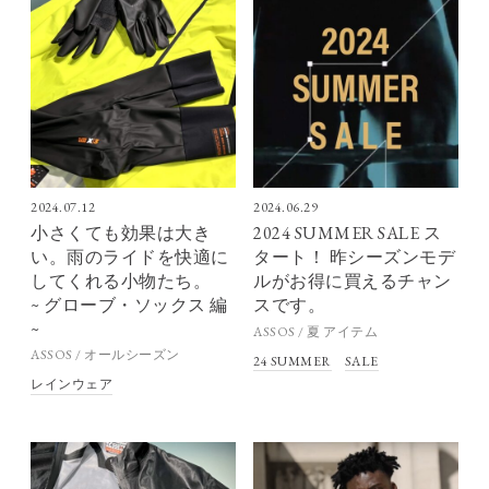
2024.07.12
2024.06.29
小さくても効果は大き
2024 SUMMER SALE ス
い。雨のライドを快適に
タート！ 昨シーズンモデ
してくれる小物たち。
ルがお得に買えるチャン
~ グローブ・ソックス 編
スです。
~
ASSOS / 夏 アイテム
ASSOS / オールシーズン
24 SUMMER
SALE
レインウェア