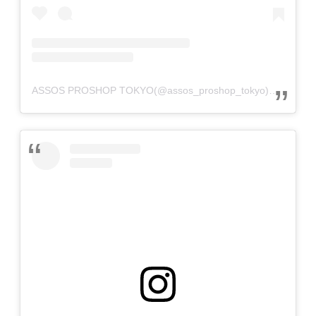
ASSOS PROSHOP TOKYO(@assos_proshop_tokyo)がシェアした投稿