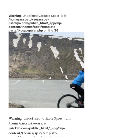
Warning
: Undefined variable $post_id in
/home/assostokyo/assos-
pstokyo.com/public_html/_app/wp-
content/themes/apst/template-
parts/blog/popular.php
on line
36
Warning
: Undefined variable $post_id in
/home/assostokyo/assos-
pstokyo.com/public_html/_app/wp-
content/themes/apst/template-