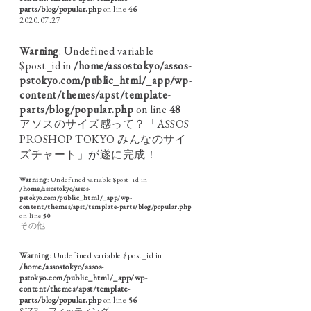
parts/blog/popular.php
on line
46
2020.07.27
Warning
: Undefined variable
$post_id in
/home/assostokyo/assos-
pstokyo.com/public_html/_app/wp-
content/themes/apst/template-
parts/blog/popular.php
on line
48
アソスのサイズ感って？「ASSOS
PROSHOP TOKYO みんなのサイ
ズチャート」が遂に完成！
Warning
: Undefined variable $post_id in
/home/assostokyo/assos-
pstokyo.com/public_html/_app/wp-
content/themes/apst/template-parts/blog/popular.php
on line
50
その他
Warning
: Undefined variable $post_id in
/home/assostokyo/assos-
pstokyo.com/public_html/_app/wp-
content/themes/apst/template-
parts/blog/popular.php
on line
56