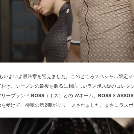
ーもいよいよ最終章を迎えました。このところスペシャル限定
ておき。シーズンの最後を飾るに相応しいラスボス級のコレク
アリーブランド
BOSS
（ボス）との Wネーム、
BOSS × ASSO
のを受けて、待望の第2弾がリリースされました。まさにラスボ