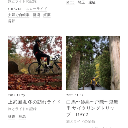
旅とライドの記録
MTB
埼玉
遠征
GRAVEL
スローライド
夫婦で自転車
新潟
紅葉
長野
2018.11.25
2021.11.08
上武国境 冬の訪れライド
白馬〜妙高〜戸隠〜鬼無
里 サイクリングトリッ
旅とライドの記録
プ DAY 2
林道
群馬
旅とライドの記録