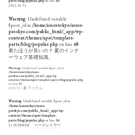
parts/blog/popular.php
on line
46
2021.05.31
Warning
: Undefined variable
$post_id in
/home/assostokyo/assos-
pstokyo.com/public_html/_app/wp-
content/themes/apst/template-
parts/blog/popular.php
on line
48
着たほうが良いの？ 夏のインナ
ーウェア基礎知識。
Warning
: Undefined variable $post_id in
/home/assostokyo/assos-
pstokyo.com/public_html/_app/wp-
content/themes/apst/template-parts/blog/popular.php
on line
50
ASSOS / 夏 アイテム
Warning
: Undefined variable $post_id in
/home/assostokyo/assos-
pstokyo.com/public_html/_app/wp-
content/themes/apst/template-
parts/blog/popular.php
on line
56
21 SUMMER
ベースレイヤー