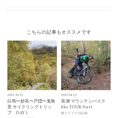
こちらの記事もオススメです
2021.10.31
2019.04.22
白馬〜妙高〜戸隠〜鬼無
長瀞 マウンテンバイク
里 サイクリングトリッ
blss TOUR Part1
プ DAY 1
旅とライドの記録