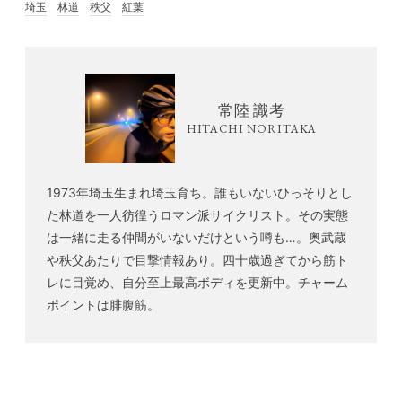
埼玉
林道
秩父
紅葉
常陸 識考
HITACHI NORITAKA
1973年埼玉生まれ埼玉育ち。誰もいないひっそりとし
た林道を一人彷徨うロマン派サイクリスト。その実態
は一緒に走る仲間がいないだけという噂も…。奥武蔵
や秩父あたりで目撃情報あり。四十歳過ぎてから筋ト
レに目覚め、自分至上最高ボディを更新中。チャーム
ポイントは腓腹筋。