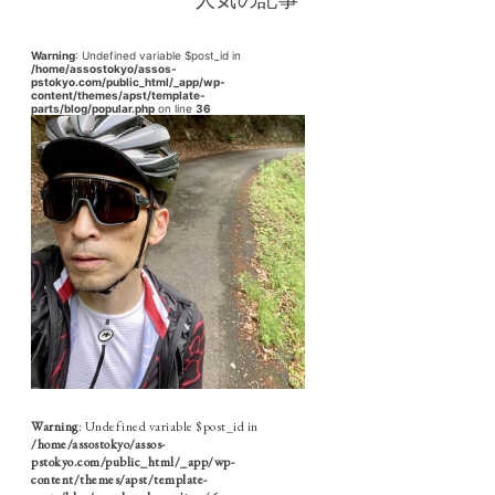
Warning
: Undefined variable $post_id in
/home/assostokyo/assos-
pstokyo.com/public_html/_app/wp-
content/themes/apst/template-
parts/blog/popular.php
on line
36
Warning
: Undefined variable $post_id in
/home/assostokyo/assos-
pstokyo.com/public_html/_app/wp-
content/themes/apst/template-