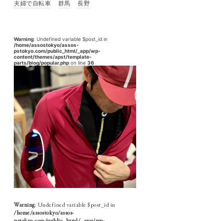
夫婦で自転車
群馬
長野
Warning
: Undefined variable $post_id in
/home/assostokyo/assos-
pstokyo.com/public_html/_app/wp-
content/themes/apst/template-
parts/blog/popular.php
on line
36
Warning
: Undefined variable $post_id in
/home/assostokyo/assos-
pstokyo.com/public_html/_app/wp-