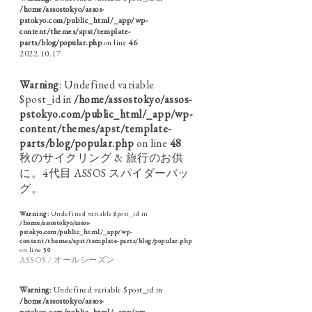
/home/assostokyo/assos-
pstokyo.com/public_html/_app/wp-
content/themes/apst/template-
parts/blog/popular.php
on line
46
2022.10.17
Warning
: Undefined variable
$post_id in
/home/assostokyo/assos-
pstokyo.com/public_html/_app/wp-
content/themes/apst/template-
parts/blog/popular.php
on line
48
秋のサイクリング & 旅行のお供
に。4代目 ASSOS スパイダーバッ
グ。
Warning
: Undefined variable $post_id in
/home/assostokyo/assos-
pstokyo.com/public_html/_app/wp-
content/themes/apst/template-parts/blog/popular.php
on line
50
ASSOS / オールシーズン
Warning
: Undefined variable $post_id in
/home/assostokyo/assos-