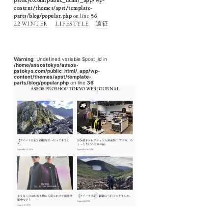
pstokyo.com/public_html/_app/wp-
content/themes/apst/template-
parts/blog/popular.php
on line
56
22 WINTER
LIFESTYLE
遠征
Warning
: Undefined variable $post_id in
/home/assostokyo/assos-
pstokyo.com/public_html/_app/wp-
content/themes/apst/template-
parts/blog/popular.php
on line
36