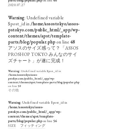
parts/blog/popular.php
on line
46
2020.07.27
Warning
: Undefined variable
$post_id in
/home/assostokyo/assos-
pstokyo.com/public_html/_app/wp-
content/themes/apst/template-
parts/blog/popular.php
on line
48
アソスのサイズ感って？「ASSOS
PROSHOP TOKYO みんなのサイ
ズチャート」が遂に完成！
Warning
: Undefined variable $post_id in
/home/assostokyo/assos-
pstokyo.com/public_html/_app/wp-
content/themes/apst/template-parts/blog/popular.php
on line
50
その他
Warning
: Undefined variable $post_id in
/home/assostokyo/assos-
pstokyo.com/public_html/_app/wp-
content/themes/apst/template-
parts/blog/popular.php
on line
56
SIZE
フィッティング