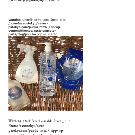
Warning
: Undefined variable $post_id in
/home/assostokyo/assos-
pstokyo.com/public_html/_app/wp-
content/themes/apst/template-
parts/blog/popular.php
on line
36
Warning
: Undefined variable $post_id in
/home/assostokyo/assos-
pstokyo.com/public_html/_app/wp-