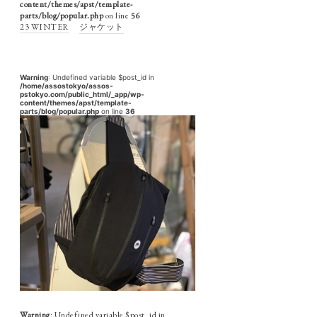
content/themes/apst/template-
parts/blog/popular.php
on line
56
23 WINTER
ジャケット
Warning
: Undefined variable $post_id in
/home/assostokyo/assos-
pstokyo.com/public_html/_app/wp-
content/themes/apst/template-
parts/blog/popular.php
on line
36
Warning
: Undefined variable $post_id in