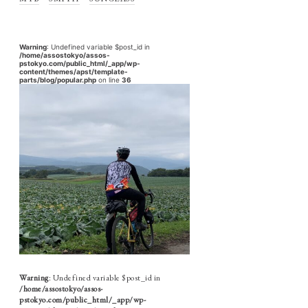
Warning
: Undefined variable $post_id in
/home/assostokyo/assos-
pstokyo.com/public_html/_app/wp-
content/themes/apst/template-
parts/blog/popular.php
on line
36
Warning
: Undefined variable $post_id in
/home/assostokyo/assos-
pstokyo.com/public_html/_app/wp-