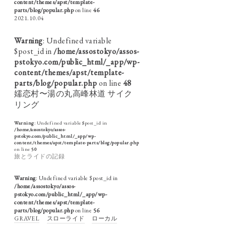
content/themes/apst/template-
parts/blog/popular.php
on line
46
2021.10.04
Warning
: Undefined variable
$post_id in
/home/assostokyo/assos-
pstokyo.com/public_html/_app/wp-
content/themes/apst/template-
parts/blog/popular.php
on line
48
嬬恋村〜湯の丸高峰林道 サイク
リング
Warning
: Undefined variable $post_id in
/home/assostokyo/assos-
pstokyo.com/public_html/_app/wp-
content/themes/apst/template-parts/blog/popular.php
on line
50
旅とライドの記録
Warning
: Undefined variable $post_id in
/home/assostokyo/assos-
pstokyo.com/public_html/_app/wp-
content/themes/apst/template-
parts/blog/popular.php
on line
56
GRAVEL
スローライド
ローカル