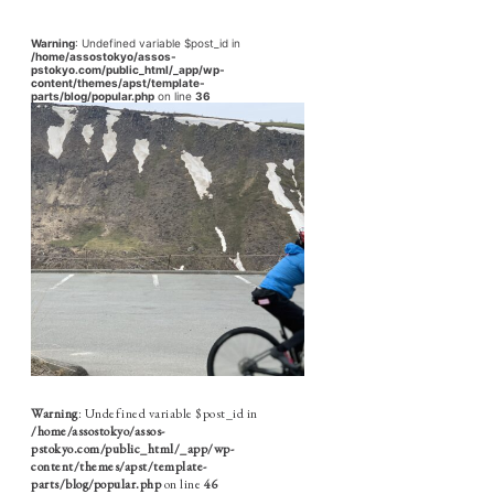
Warning
: Undefined variable $post_id in
/home/assostokyo/assos-
pstokyo.com/public_html/_app/wp-
content/themes/apst/template-
parts/blog/popular.php
on line
36
Warning
: Undefined variable $post_id in
/home/assostokyo/assos-
pstokyo.com/public_html/_app/wp-
content/themes/apst/template-
parts/blog/popular.php
on line
46