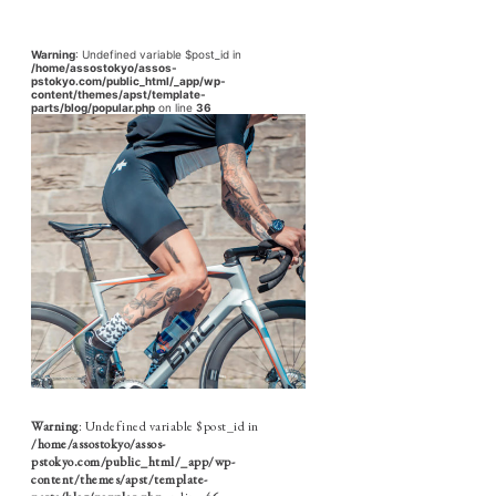
Warning
: Undefined variable $post_id in
/home/assostokyo/assos-
pstokyo.com/public_html/_app/wp-
content/themes/apst/template-
parts/blog/popular.php
on line
36
Warning
: Undefined variable $post_id in
/home/assostokyo/assos-
pstokyo.com/public_html/_app/wp-
content/themes/apst/template-