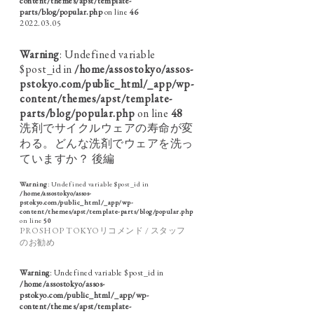
content/themes/apst/template-
parts/blog/popular.php
on line
46
2022.03.05
Warning
: Undefined variable
$post_id in
/home/assostokyo/assos-
pstokyo.com/public_html/_app/wp-
content/themes/apst/template-
parts/blog/popular.php
on line
48
洗剤でサイクルウェアの寿命が変
わる。どんな洗剤でウェアを洗っ
ていますか？ 後編
Warning
: Undefined variable $post_id in
/home/assostokyo/assos-
pstokyo.com/public_html/_app/wp-
content/themes/apst/template-parts/blog/popular.php
on line
50
PROSHOP TOKYOリコメンド / スタッフ
のお勧め
Warning
: Undefined variable $post_id in
/home/assostokyo/assos-
pstokyo.com/public_html/_app/wp-
content/themes/apst/template-