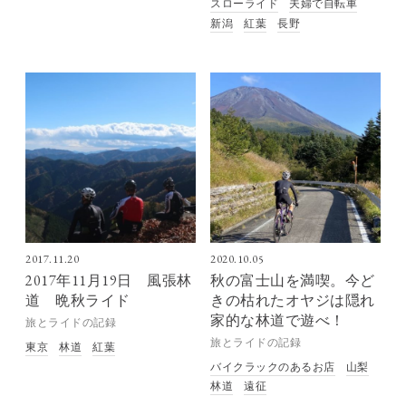
スローライド
夫婦で自転車
新潟
紅葉
長野
2017.11.20
2020.10.05
2017年11月19日 風張林
秋の富士山を満喫。今ど
道 晩秋ライド
きの枯れたオヤジは隠れ
家的な林道で遊べ！
旅とライドの記録
旅とライドの記録
東京
林道
紅葉
バイクラックのあるお店
山梨
林道
遠征