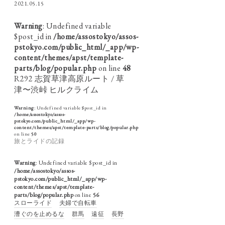
2021.05.15
Warning
: Undefined variable
$post_id in
/home/assostokyo/assos-
pstokyo.com/public_html/_app/wp-
content/themes/apst/template-
parts/blog/popular.php
on line
48
R292 志賀草津高原ルート / 草
津〜渋峠 ヒルクライム
Warning
: Undefined variable $post_id in
/home/assostokyo/assos-
pstokyo.com/public_html/_app/wp-
content/themes/apst/template-parts/blog/popular.php
on line
50
旅とライドの記録
Warning
: Undefined variable $post_id in
/home/assostokyo/assos-
pstokyo.com/public_html/_app/wp-
content/themes/apst/template-
parts/blog/popular.php
on line
56
スローライド
夫婦で自転車
漕ぐのを止めるな
群馬
遠征
長野