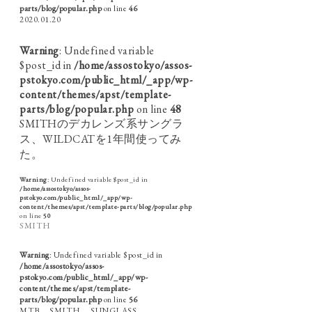
parts/blog/popular.php
on line
46
2020.01.20
Warning
: Undefined variable
$post_id in
/home/assostokyo/assos-
pstokyo.com/public_html/_app/wp-
content/themes/apst/template-
parts/blog/popular.php
on line
48
SMITHのデカレンズ系サングラ
ス、WILDCATを1年間使ってみ
た。
Warning
: Undefined variable $post_id in
/home/assostokyo/assos-
pstokyo.com/public_html/_app/wp-
content/themes/apst/template-parts/blog/popular.php
on line
50
SMITH
Warning
: Undefined variable $post_id in
/home/assostokyo/assos-
pstokyo.com/public_html/_app/wp-
content/themes/apst/template-
parts/blog/popular.php
on line
56
MTB
SMITH
SUNGLASS