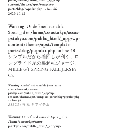
content/themes/apst/template-
parts/blog/popular.php
on line
46
2023.10.12
Warning
: Undefined variable
$post_id in
/home/assostokyo/assos-
pstokyo.com/public_html/_app/wp-
content/themes/apst/template-
parts/blog/popular.php
on line
48
シンプルだから着回しが利く、ロ
ングライド系の裏起毛ジャージ。
MILLE GT SPRING FALL JERSEY
C2
Warning
: Undefined variable $post_id in
/home/assostokyo/assos-
pstokyo.com/public_html/_app/wp-
content/themes/apst/template-parts/blog/popular.php
on line
50
ASSOS / 春 秋 冬 アイテム
Warning
: Undefined variable $post_id in
/home/assostokyo/assos-
pstokyo.com/public_html/_app/wp-