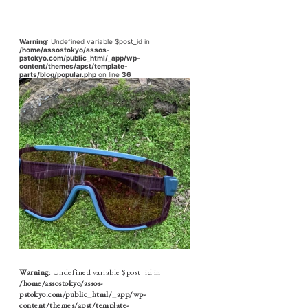
Warning
: Undefined variable $post_id in
/home/assostokyo/assos-
pstokyo.com/public_html/_app/wp-
content/themes/apst/template-
parts/blog/popular.php
on line
36
Warning
: Undefined variable $post_id in
/home/assostokyo/assos-
pstokyo.com/public_html/_app/wp-
content/themes/apst/template-