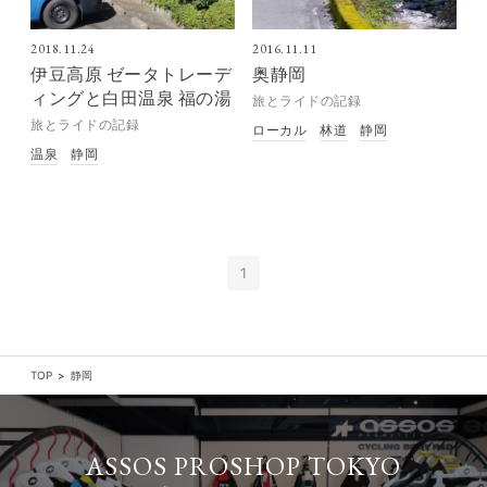
2018.11.24
2016.11.11
伊豆高原 ゼータトレーデ
奥静岡
ィングと白田温泉 福の湯
旅とライドの記録
旅とライドの記録
ローカル
林道
静岡
温泉
静岡
1
TOP
静岡
ASSOS PROSHOP TOKYO