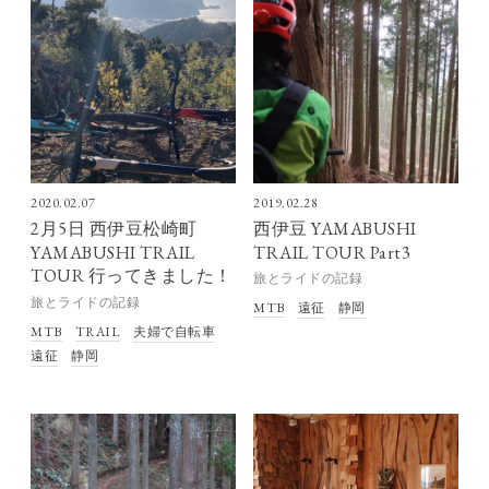
2020.02.07
2019.02.28
2月5日 西伊豆松崎町
西伊豆 YAMABUSHI
YAMABUSHI TRAIL
TRAIL TOUR Part3
TOUR 行ってきました！
旅とライドの記録
旅とライドの記録
MTB
遠征
静岡
MTB
TRAIL
夫婦で自転車
遠征
静岡