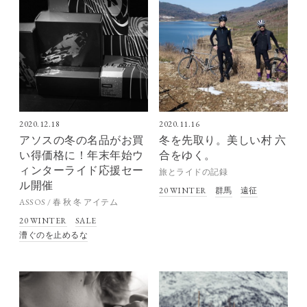
2020.12.18
2020.11.16
アソスの冬の名品がお買
冬を先取り。美しい村 六
い得価格に！年末年始ウ
合をゆく。
ィンターライド応援セー
旅とライドの記録
ル開催
20 WINTER
群馬
遠征
ASSOS / 春 秋 冬 アイテム
20 WINTER
SALE
漕ぐのを止めるな