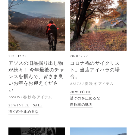
2020.12.29
2020.12.27
アソスの旧品掘り出し物
コロナ禍のサイクリス
が続々！ 今年最後のチャ
ト。当店アイハラの場
ンスを掴んで、皆さま良
合。
いお年をお迎えくださ
ASSOS / 春 秋 冬 アイテム
い！
20 WINTER
ASSOS / 春 秋 冬 アイテム
漕ぐのを止めるな
自転車の魅力
20 WINTER
SALE
漕ぐのを止めるな