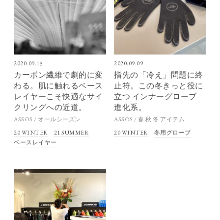
2020.09.15
2020.09.09
カーボン繊維で劇的に変
指先の「冷え」問題に終
わる。肌に触れるベース
止符。この冬きっと役に
レイヤーこそ快適なサイ
立つ インナーグローブ
クリングへの近道。
進化系。
ASSOS / オールシーズン
ASSOS / 春 秋 冬 アイテム
20 WINTER
21 SUMMER
20 WINTER
冬用グローブ
ベースレイヤー