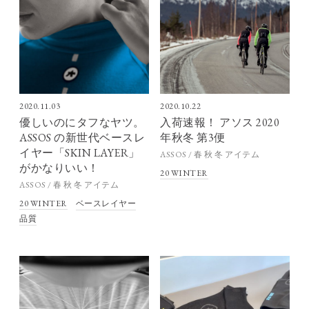
2020.11.03
2020.10.22
優しいのにタフなヤツ。
入荷速報！ アソス 2020
ASSOS の新世代ベースレ
年秋冬 第3便
イヤー「SKIN LAYER」
ASSOS / 春 秋 冬 アイテム
がかなりいい！
20 WINTER
ASSOS / 春 秋 冬 アイテム
20 WINTER
ベースレイヤー
品質