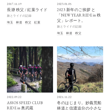
2017.11.19
2023.01.05
長瀞 秩父 / 紅葉ライド
2023 新年のご挨拶 と
「NEW YEAR RIDE in 秩
旅とライドの記録
父」レポート。
埼玉
林道
秩父
紅葉
旅とライドの記録
埼玉
林道
秩父
2022.09.22
2021.11.22
ASSOS SPEED CLUB
冬のはじまり。妙義荒船
RIDE in 奥武蔵
林道と信濃追分の小さな