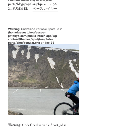
parts/blog/popular.php
on line
56
21 SUMMER
ベースレイヤー
Warning
: Undefined variable $post_id in
/home/assostokyo/assos-
pstokyo.com/public_html/_app/wp-
content/themes/apst/template-
parts/blog/popular.php
on line
36
Warning
: Undefined variable $post_id in