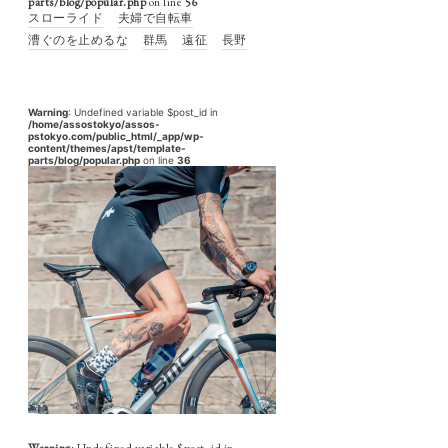
parts/blog/popular.php
on line
56
スローライド
夫婦で自転車
漕ぐのを止めるな
群馬
遠征
長野
Warning
: Undefined variable $post_id in
/home/assostokyo/assos-
pstokyo.com/public_html/_app/wp-
content/themes/apst/template-
parts/blog/popular.php
on line
36
Warning
: Undefined variable $post_id in