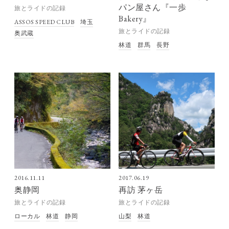
パン屋さん『一歩
旅とライドの記録
Bakery』
ASSOS SPEED CLUB
埼玉
旅とライドの記録
奥武蔵
林道
群馬
長野
2016.11.11
2017.06.19
奥静岡
再訪 茅ヶ岳
旅とライドの記録
旅とライドの記録
ローカル
林道
静岡
山梨
林道