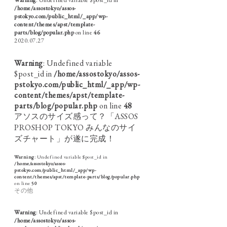
/home/assostokyo/assos-
pstokyo.com/public_html/_app/wp-
content/themes/apst/template-
parts/blog/popular.php
on line
46
2020.07.27
Warning
: Undefined variable
$post_id in
/home/assostokyo/assos-
pstokyo.com/public_html/_app/wp-
content/themes/apst/template-
parts/blog/popular.php
on line
48
アソスのサイズ感って？「ASSOS
PROSHOP TOKYO みんなのサイ
ズチャート」が遂に完成！
Warning
: Undefined variable $post_id in
/home/assostokyo/assos-
pstokyo.com/public_html/_app/wp-
content/themes/apst/template-parts/blog/popular.php
on line
50
その他
Warning
: Undefined variable $post_id in
/home/assostokyo/assos-