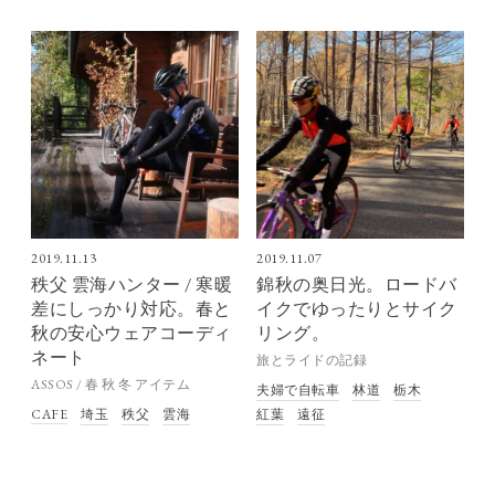
2019.11.13
2019.11.07
秩父 雲海ハンター / 寒暖
錦秋の奥日光。ロードバ
差にしっかり対応。春と
イクでゆったりとサイク
秋の安心ウェアコーディ
リング。
ネート
旅とライドの記録
ASSOS / 春 秋 冬 アイテム
夫婦で自転車
林道
栃木
紅葉
遠征
CAFE
埼玉
秩父
雲海