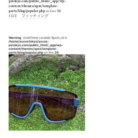
pstokyo.com/public_html/_app/wp-
content/themes/apst/template-
parts/blog/popular.php
on line
56
SIZE
フィッティング
Warning
: Undefined variable $post_id in
/home/assostokyo/assos-
pstokyo.com/public_html/_app/wp-
content/themes/apst/template-
parts/blog/popular.php
on line
36