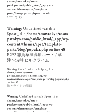
/home/assostokyo/assos-
pstokyo.com/public_html/_app/wp-
content/themes/apst/template-
parts/blog/popular.php
on line
46
2021.05.15
Warning
: Undefined variable
$post_id in
/home/assostokyo/assos-
pstokyo.com/public_html/_app/wp-
content/themes/apst/template-
parts/blog/popular.php
on line
48
R292 志賀草津高原ルート / 草
津〜渋峠 ヒルクライム
Warning
: Undefined variable $post_id in
/home/assostokyo/assos-
pstokyo.com/public_html/_app/wp-
content/themes/apst/template-parts/blog/popular.php
on line
50
旅とライドの記録
Warning
: Undefined variable $post_id in
/home/assostokyo/assos-
pstokyo.com/public_html/_app/wp-
content/themes/apst/template-