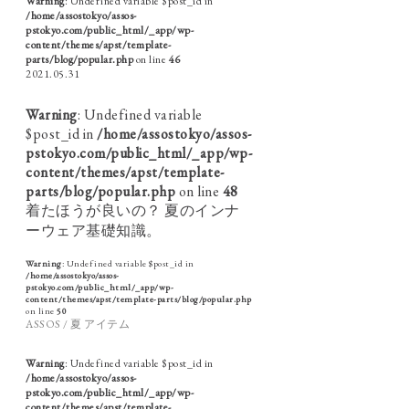
Warning
: Undefined variable $post_id in
/home/assostokyo/assos-
pstokyo.com/public_html/_app/wp-
content/themes/apst/template-
parts/blog/popular.php
on line
46
2021.05.31
Warning
: Undefined variable
$post_id in
/home/assostokyo/assos-
pstokyo.com/public_html/_app/wp-
content/themes/apst/template-
parts/blog/popular.php
on line
48
着たほうが良いの？ 夏のインナ
ーウェア基礎知識。
Warning
: Undefined variable $post_id in
/home/assostokyo/assos-
pstokyo.com/public_html/_app/wp-
content/themes/apst/template-parts/blog/popular.php
on line
50
ASSOS / 夏 アイテム
Warning
: Undefined variable $post_id in
/home/assostokyo/assos-
pstokyo.com/public_html/_app/wp-
content/themes/apst/template-