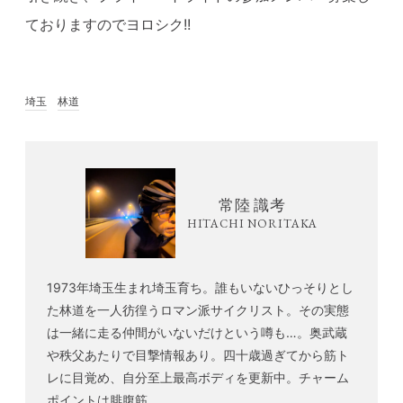
ておりますのでヨロシク!!
埼玉
林道
常陸 識考
HITACHI NORITAKA
1973年埼玉生まれ埼玉育ち。誰もいないひっそりとし
た林道を一人彷徨うロマン派サイクリスト。その実態
は一緒に走る仲間がいないだけという噂も…。奥武蔵
や秩父あたりで目撃情報あり。四十歳過ぎてから筋ト
レに目覚め、自分至上最高ボディを更新中。チャーム
ポイントは腓腹筋。