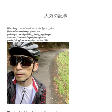
人気の記事
Warning
: Undefined variable $post_id in
/home/assostokyo/assos-
pstokyo.com/public_html/_app/wp-
content/themes/apst/template-
parts/blog/popular.php
on line
36