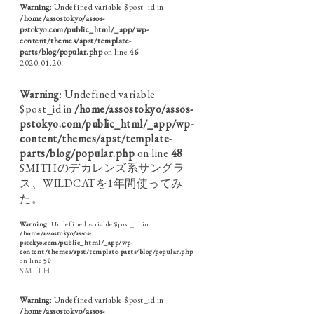
Warning
: Undefined variable $post_id in
/home/assostokyo/assos-
pstokyo.com/public_html/_app/wp-
content/themes/apst/template-
parts/blog/popular.php
on line
46
2020.01.20
Warning
: Undefined variable
$post_id in
/home/assostokyo/assos-
pstokyo.com/public_html/_app/wp-
content/themes/apst/template-
parts/blog/popular.php
on line
48
SMITHのデカレンズ系サングラ
ス、WILDCATを1年間使ってみ
た。
Warning
: Undefined variable $post_id in
/home/assostokyo/assos-
pstokyo.com/public_html/_app/wp-
content/themes/apst/template-parts/blog/popular.php
on line
50
SMITH
Warning
: Undefined variable $post_id in
/home/assostokyo/assos-