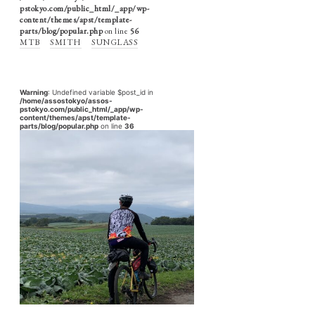
pstokyo.com/public_html/_app/wp-
content/themes/apst/template-
parts/blog/popular.php
on line
56
MTB
SMITH
SUNGLASS
Warning
: Undefined variable $post_id in
/home/assostokyo/assos-
pstokyo.com/public_html/_app/wp-
content/themes/apst/template-
parts/blog/popular.php
on line
36