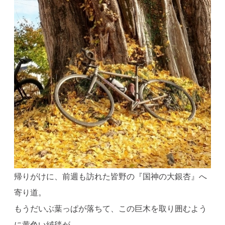
帰りがけに、前週も訪れた皆野の『国神の大銀杏』へ
寄り道。
もうだいぶ葉っぱが落ちて、この巨木を取り囲むよう
に黄色い絨毯が