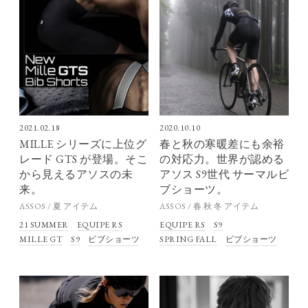
2021.02.18
2020.10.10
MILLE シリーズに上位グ
春と秋の寒暖差にも余裕
レード GTS が登場。そこ
の対応力。世界が認める
から見えるアソスの未
アソス S9世代 サーマルビ
来。
ブショーツ。
ASSOS / 夏 アイテム
ASSOS / 春 秋 冬 アイテム
21 SUMMER
EQUIPE RS
EQUIPE RS
S9
MILLE GT
S9
ビブショーツ
SPRING FALL
ビブショーツ