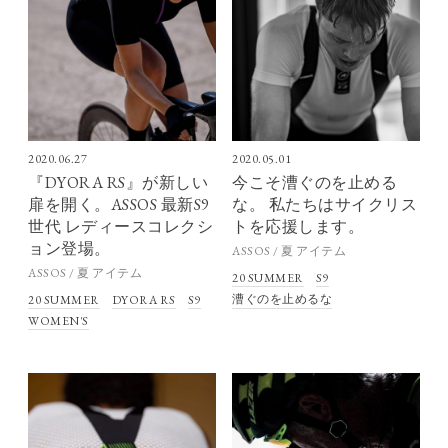
2020.06.27
2020.05.01
『DYORA RS』が新しい
今こそ漕ぐのを止める
扉を開く。ASSOS 最新S9
な。 私たちはサイクリス
世代 レディースコレクシ
トを応援します。
ョン登場。
ASSOS / 夏 アイテム
ASSOS / 夏 アイテム
20 SUMMER
S9
漕ぐのを止めるな
20 SUMMER
DYORA RS
S9
WOMEN'S