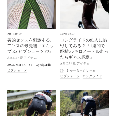
2020.03.25
2020.03.23
美的センスを刺激する。
ロングライドの鉄人に挑
アソスの最先端『エキッ
戦してみる？『1週間で
プ RS ビブショーツ S9』
距離○○キロメートル走っ
たらギネス認定』
ASSOS / 夏 アイテム
ASSOS / 夏 アイテム
20 SUMMER
S9
WyndyMilla
ビブショーツ
S9
シャーミークリーム
ビブショーツ
ロングライド