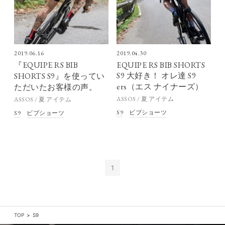
2019.06.16
2019.04.30
『EQUIPE RS BIB
EQUIPE RS BIB SHORTS
S9 大好き！ オレ達 S9
SHORTS S9』を使ってい
ers（エス ナイナーズ）
ただいたお客様の声。
ASSOS / 夏 アイテム
ASSOS / 夏 アイテム
S9
ビブショーツ
S9
ビブショーツ
1
TOP
S9