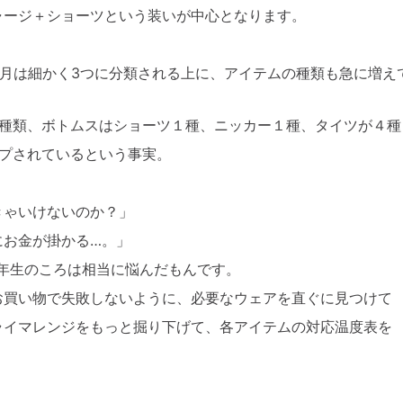
ャージ＋ショーツという装いが中心となります。
3月は細かく3つに分類される上に、アイテムの種類も急に増え
6種類、ボトムスはショーツ１種、ニッカー１種、タイツが４種
ップされているという事実。
きゃいけないのか？」
にお金が掛かる…。」
1年生のころは相当に悩んだもんです。
お買い物で失敗しないように、必要なウェアを直ぐに見つけて
ライマレンジをもっと掘り下げて、各アイテムの対応温度表を