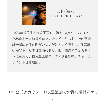
常陸 識考
HITACHI NORITAKA
1973年埼玉生まれ埼玉育ち。誰もいないひっそりとし
た林道を一人彷徨うロマン派サイクリスト。その実態
は一緒に走る仲間がいないだけという噂も…。奥武蔵
や秩父あたりで目撃情報あり。四十歳過ぎてから筋ト
レに目覚め、自分至上最高ボディを更新中。チャーム
ポイントは腓腹筋。
LINE公式アカウントお友達追加でお得な情報をゲッ
ト