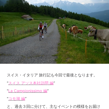
スイス・イタリア 旅行記も今回で最後となります。
"
スイス アソス本社訪問 編
”
"
La Campionissimo 編
”
"
コモ湖 編
”
と、過去３回に分けて、主なイベントの模様をお届け