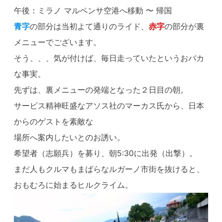
午後：ミラノ マルペンサ空港へ移動 〜 帰国
青字
の部分は当初よて通りのライド、
赤字
の部分が裏
メニューでございます。
そう、、、気が付けば、毎日走っていたというおバカ
な事実。
先ずは、裏メニューの発端となった２日目の朝。
サービス精神旺盛なアソス社のマーカス氏から、日本
からのゲストを素敵な
場所へ案内したいとのお誘い。
希望者（志願兵）を募り、朝5:30に出発（出撃）。
まだ人もクルマもまばらなルガーノ市街を抜けると、
おもむろに始まるヒルクライム。