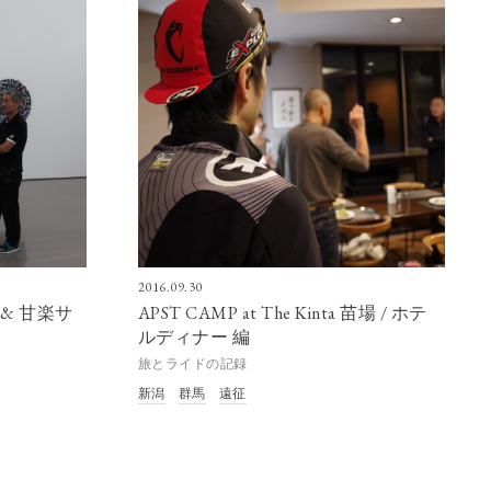
2016.09.30
ma & 甘楽サ
APST CAMP at The Kinta 苗場 / ホテ
ルディナー 編
旅とライドの記録
新潟
群馬
遠征