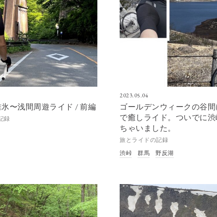
2023.05.04
氷〜浅間周遊ライド / 前編
ゴールデンウィークの谷間
で癒しライド。ついでに渋
記録
ちゃいました。
旅とライドの記録
渋峠
群馬
野反湖