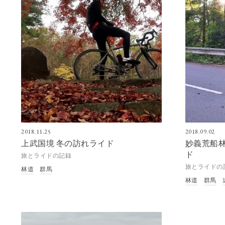
2018.11.25
2018.09.02
上武国境 冬の訪れライド
妙義荒船林
ド
旅とライドの記録
旅とライドの
林道
群馬
林道
群馬