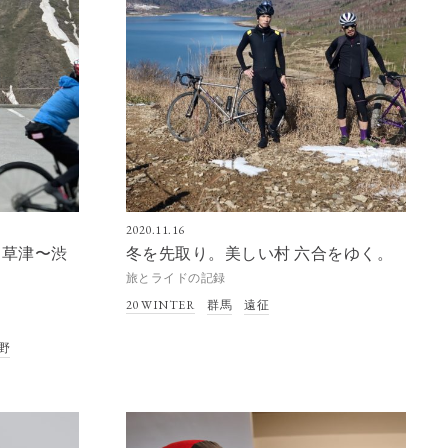
2020.11.16
/ 草津〜渋
冬を先取り。美しい村 六合をゆく。
旅とライドの記録
20 WINTER
群馬
遠征
野