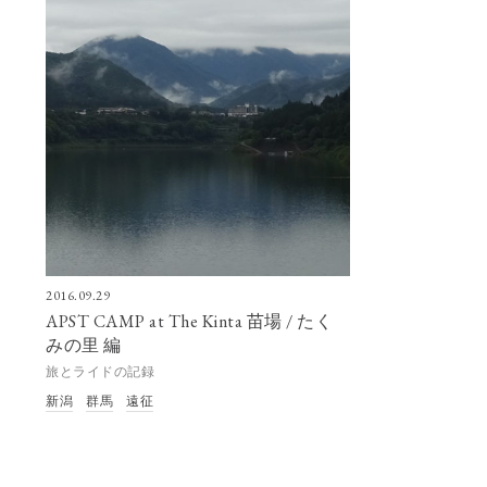
2016.09.29
APST CAMP at The Kinta 苗場 / たく
みの里 編
旅とライドの記録
新潟
群馬
遠征