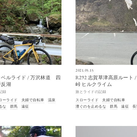
2021.05.15
ベルライド / 万沢林道 四
R292 志賀草津高原ルート 
野反湖
峠 ヒルクライム
記録
旅とライドの記録
ローライド
夫婦で自転車
温泉
スローライド
夫婦で自転車
るな
群馬
遠征
漕ぐのを止めるな
群馬
遠征
長