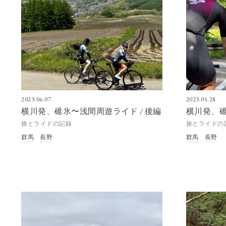
2023.06.07
2023.05.28
横川発、碓氷〜浅間周遊ライド / 後編
横川発、碓
旅とライドの記録
旅とライドの
群馬
長野
群馬
長野