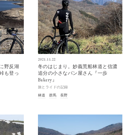
2021.11.22
に野反湖
冬のはじまり。妙義荒船林道と信濃
峠も登っ
追分の小さなパン屋さん『一歩
Bakery』
旅とライドの記録
林道
群馬
長野