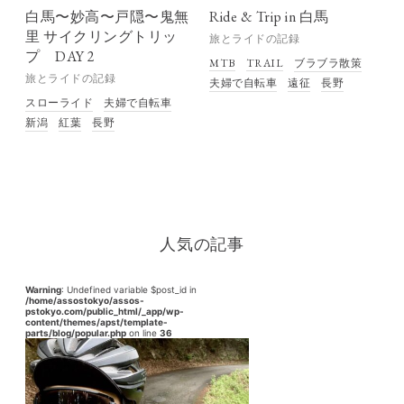
白馬〜妙高〜戸隠〜鬼無
Ride & Trip in 白馬
里 サイクリングトリッ
旅とライドの記録
プ DAY 2
MTB
TRAIL
ブラブラ散策
旅とライドの記録
夫婦で自転車
遠征
長野
スローライド
夫婦で自転車
新潟
紅葉
長野
人気の記事
Warning
: Undefined variable $post_id in
/home/assostokyo/assos-
pstokyo.com/public_html/_app/wp-
content/themes/apst/template-
parts/blog/popular.php
on line
36