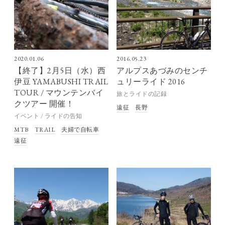
2020.01.06
2016.05.23
【終了】2月5日（水）西
アルプスあづみのセンチ
伊豆 YAMABUSHI TRAIL
ュリーライド 2016
TOUR / マウンテンバイ
旅とライドの記録
クツアー 開催！
遠征
長野
イベント / ライドの告知
MTB
TRAIL
夫婦で自転車
遠征