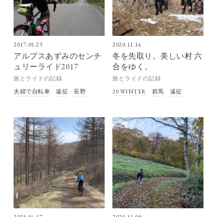
2017.05.23
2020.11.16
アルプスあずみのセンチ
冬を先取り。美しい村 六
ュリーライド2017
合をゆく。
旅とライドの記録
旅とライドの記録
夫婦で自転車
遠征
長野
20 WINTER
群馬
遠征