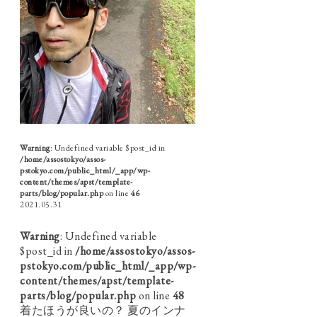
Warning
: Undefined variable $post_id in
/home/assostokyo/assos-
pstokyo.com/public_html/_app/wp-
content/themes/apst/template-
parts/blog/popular.php
on line
46
2021.05.31
Warning
: Undefined variable
$post_id in
/home/assostokyo/assos-
pstokyo.com/public_html/_app/wp-
content/themes/apst/template-
parts/blog/popular.php
on line
48
着たほうが良いの？ 夏のインナ