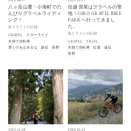
2021.04.17
2020.11.09
八ヶ岳山麓・小海町での
信越 斑尾はグラベルの聖
んびりグラベルライディ
地！GIRO GRAVEL BIKE
ング！
PARK へ行ってきまし
た。
旅とライドの記録
旅とライドの記録
GRAVEL
スローライド
夫婦で自転車
GRAVEL
TRAIL
夫婦で自転車
紅葉
遠征
漕ぐのを止めるな
遠征
長野
長野
2021.11.08
2020.10.12