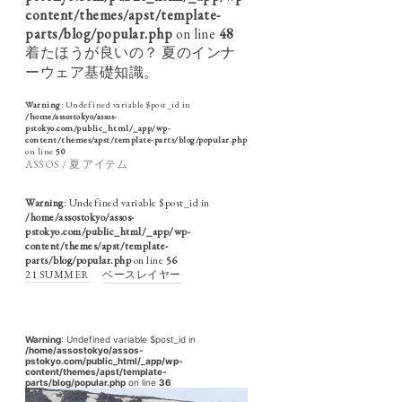
content/themes/apst/template-
parts/blog/popular.php
on line
48
着たほうが良いの？ 夏のインナ
ーウェア基礎知識。
Warning
: Undefined variable $post_id in
/home/assostokyo/assos-
pstokyo.com/public_html/_app/wp-
content/themes/apst/template-parts/blog/popular.php
on line
50
ASSOS / 夏 アイテム
Warning
: Undefined variable $post_id in
/home/assostokyo/assos-
pstokyo.com/public_html/_app/wp-
content/themes/apst/template-
parts/blog/popular.php
on line
56
21 SUMMER
ベースレイヤー
Warning
: Undefined variable $post_id in
/home/assostokyo/assos-
pstokyo.com/public_html/_app/wp-
content/themes/apst/template-
parts/blog/popular.php
on line
36