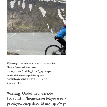
Warning
: Undefined variable $post_id in
/home/assostokyo/assos-
pstokyo.com/public_html/_app/wp-
content/themes/apst/template-
parts/blog/popular.php
on line
46
2021.05.15
Warning
: Undefined variable
$post_id in
/home/assostokyo/assos-
pstokyo.com/public_html/_app/wp-