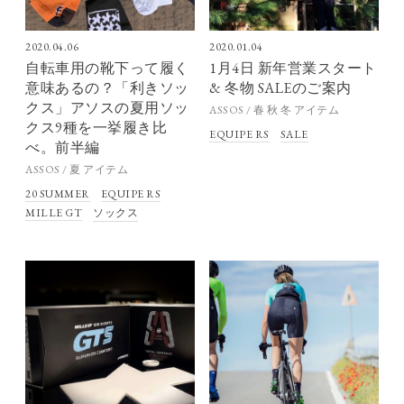
2020.04.06
2020.01.04
自転車用の靴下って履く
1月4日 新年営業スタート
意味あるの？「利きソッ
& 冬物 SALEのご案内
クス」アソスの夏用ソッ
ASSOS / 春 秋 冬 アイテム
クス9種を一挙履き比
EQUIPE RS
SALE
べ。前半編
ASSOS / 夏 アイテム
20 SUMMER
EQUIPE RS
MILLE GT
ソックス