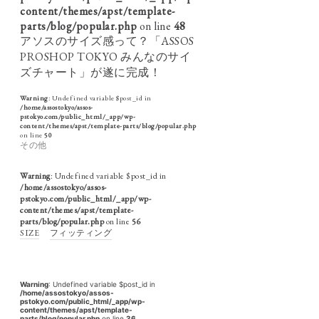
content/themes/apst/template-
parts/blog/popular.php
on line
48
アソスのサイズ感って？「ASSOS
PROSHOP TOKYO みんなのサイ
ズチャート」が遂に完成！
Warning
: Undefined variable $post_id in
/home/assostokyo/assos-
pstokyo.com/public_html/_app/wp-
content/themes/apst/template-parts/blog/popular.php
on line
50
その他
Warning
: Undefined variable $post_id in
/home/assostokyo/assos-
pstokyo.com/public_html/_app/wp-
content/themes/apst/template-
parts/blog/popular.php
on line
56
SIZE
フィッティング
Warning
: Undefined variable $post_id in
/home/assostokyo/assos-
pstokyo.com/public_html/_app/wp-
content/themes/apst/template-
parts/blog/popular.php
on line
36