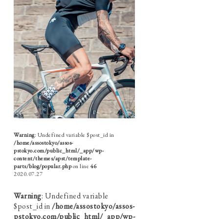
Warning
: Undefined variable $post_id in
/home/assostokyo/assos-
pstokyo.com/public_html/_app/wp-
content/themes/apst/template-
parts/blog/popular.php
on line
46
2020.07.27
Warning
: Undefined variable
$post_id in
/home/assostokyo/assos-
pstokyo.com/public_html/_app/wp-