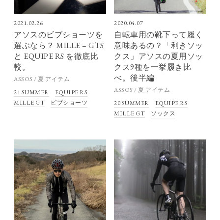
2021.02.26
2020.04.07
アソスのビブショーツを
自転車用の靴下って履く
選ぶなら？ MILLE – GTS
意味あるの？「利きソッ
と EQUIPE RS を徹底比
クス」アソスの夏用ソッ
較。
クス9種を一挙履き比
べ。後半編
ASSOS / 夏 アイテム
ASSOS / 夏 アイテム
21 SUMMER
EQUIPE RS
MILLE GT
ビブショーツ
20 SUMMER
EQUIPE RS
MILLE GT
ソックス