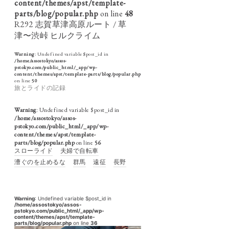
content/themes/apst/template-
parts/blog/popular.php
on line
48
R292 志賀草津高原ルート / 草
津〜渋峠 ヒルクライム
Warning
: Undefined variable $post_id in
/home/assostokyo/assos-
pstokyo.com/public_html/_app/wp-
content/themes/apst/template-parts/blog/popular.php
on line
50
旅とライドの記録
Warning
: Undefined variable $post_id in
/home/assostokyo/assos-
pstokyo.com/public_html/_app/wp-
content/themes/apst/template-
parts/blog/popular.php
on line
56
スローライド
夫婦で自転車
漕ぐのを止めるな
群馬
遠征
長野
Warning
: Undefined variable $post_id in
/home/assostokyo/assos-
pstokyo.com/public_html/_app/wp-
content/themes/apst/template-
parts/blog/popular.php
on line
36