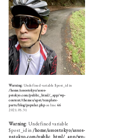
Warning
: Undefined variable $post_id in
/home/assostokyo/assos-
pstokyo.com/public_html/_app/wp-
content/themes/apst/template-
parts/blog/popular.php
on line
46
2021.05.31
Warning
: Undefined variable
$post_id in
/home/assostokyo/assos-
pstokyo.com/public_html/_app/wp-