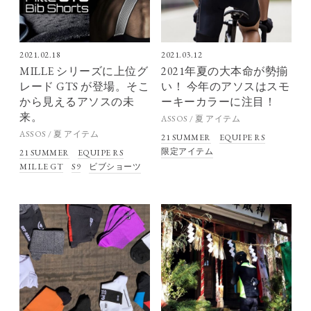
2021.02.18
2021.03.12
MILLE シリーズに上位グ
2021年夏の大本命が勢揃
レード GTS が登場。そこ
い！ 今年のアソスはスモ
から見えるアソスの未
ーキーカラーに注目！
来。
ASSOS / 夏 アイテム
ASSOS / 夏 アイテム
21 SUMMER
EQUIPE RS
限定アイテム
21 SUMMER
EQUIPE RS
MILLE GT
S9
ビブショーツ