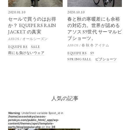
2020.01.10
2020.10.10
セールで買うのはお得
春と秋の寒暖差にも余裕
か？ EQUIPE RS RAIN
の対応力。世界が認める
JACKET の真実
アソス S9世代 サーマルビ
ブショーツ。
ASSOS / オールシーズン
ASSOS / 春 秋 冬 アイテム
EQUIPE RS
SALE
雨にも負けないウェア
EQUIPE RS
S9
SPRING FALL
ビブショーツ
人気の記事
Warning
: Undefined variable $post_id in
/home/assostokyo/assos-
pstokyo.com/public_html/_app/wp-
content/themes/apst/template-
parts/blog/popular.php
on line
36